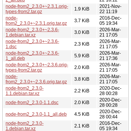
node-from2_2.3.0+~2.3.1.orig-
2021-Nov-
1.9 KiB
types-from2.tar.gz
22 11:19
node-
2016-Dec-
3.7 KiB
from2_2.3.0+~2.3.1.orig.tar.gz
05 19:34
node-from2_2.3.0+~2.3.6-
2026-Mar-
3.0 KiB
1.debian.tar.xz
21 17:05
node-from2_2.3.0+~2.3.6-
2026-Mar-
2.3 KiB
1.dsc
21 17:05
node-from2_2.3.0+~2.3.6-
2026-Mar-
5.9 KiB
1_all.deb
21 17:36
node-from2_2.3.0+~2.3.6.orig-
2026-Mar-
2.0 KiB
types-from2.tar.gz
21 17:05
node-
2026-Mar-
3.8 KiB
from2_2.3.0+~2.3.6.orig.tar.gz
21 17:05
node-from2_2.3.0-
2020-Dec-
2.2 KiB
1.1.debian.tar.xz
28 00:28
2020-Dec-
node-from2_2.3.0-1.1.dsc
2.0 KiB
28 00:28
2020-Dec-
node-from2_2.3.0-1.1_all.deb
4.5 KiB
28 00:44
node-from2_2.3.0-
2016-Dec-
2.1 KiB
1.debian.tar.xz
05 19:34