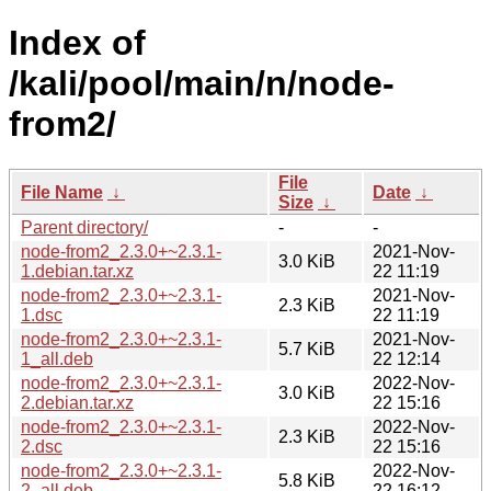
Index of
/kali/pool/main/n/node-
from2/
File
File Name
↓
Date
↓
Size
↓
Parent directory/
-
-
node-from2_2.3.0+~2.3.1-
2021-Nov-
3.0 KiB
1.debian.tar.xz
22 11:19
node-from2_2.3.0+~2.3.1-
2021-Nov-
2.3 KiB
1.dsc
22 11:19
node-from2_2.3.0+~2.3.1-
2021-Nov-
5.7 KiB
1_all.deb
22 12:14
node-from2_2.3.0+~2.3.1-
2022-Nov-
3.0 KiB
2.debian.tar.xz
22 15:16
node-from2_2.3.0+~2.3.1-
2022-Nov-
2.3 KiB
2.dsc
22 15:16
node-from2_2.3.0+~2.3.1-
2022-Nov-
5.8 KiB
2_all.deb
22 16:12