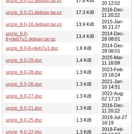
unzip_6.0-22.debian.tar.xz
17.8 KiB
20 12:02
2016-Dec-
unzip_6.0-21.debian.tar.xz
17.3 KiB
11 20:22
2015-Jan-
unzip_6.0-16.debian.tar.xz
13.9 KiB
30 21:27
unzip_6.0-
2014-Dec-
13.4 KiB
8+deb7u1.debian.tar.gz
28 08:01
2014-Dec-
unzip_6.0-8+deb7u1.dsc
1.6 KiB
28 08:01
2025-Mar-
unzip_6.0-29.dsc
1.4 KiB
11 16:09
2023-Feb-
unzip_6.0-28.dsc
1.3 KiB
19 18:24
2021-Jan-
unzip_6.0-26.dsc
1.3 KiB
10 14:51
2022-Aug-
unzip_6.0-27.dsc
1.3 KiB
02 17:15
2016-Dec-
unzip_6.0-21.dsc
1.3 KiB
11 20:22
2019-Jul-27
unzip_6.0-25.dsc
1.3 KiB
16:19
2019-Feb-
unzip_6.0-22.dsc
1.3 KiB