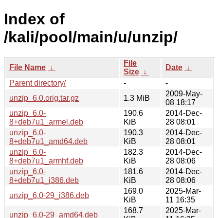
Index of
/kali/pool/main/u/unzip/
File
File Name
↓
Date
↓
Size
↓
Parent directory/
-
-
2009-May-
unzip_6.0.orig.tar.gz
1.3 MiB
08 18:17
unzip_6.0-
190.6
2014-Dec-
8+deb7u1_armel.deb
KiB
28 08:01
unzip_6.0-
190.3
2014-Dec-
8+deb7u1_amd64.deb
KiB
28 08:01
unzip_6.0-
182.3
2014-Dec-
8+deb7u1_armhf.deb
KiB
28 08:06
unzip_6.0-
181.6
2014-Dec-
8+deb7u1_i386.deb
KiB
28 08:06
169.0
2025-Mar-
unzip_6.0-29_i386.deb
KiB
11 16:35
168.7
2025-Mar-
unzip_6.0-29_amd64.deb