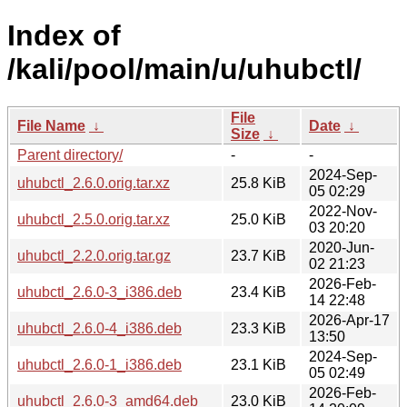
Index of
/kali/pool/main/u/uhubctl/
File
File Name
↓
Date
↓
Size
↓
Parent directory/
-
-
2024-Sep-
uhubctl_2.6.0.orig.tar.xz
25.8 KiB
05 02:29
2022-Nov-
uhubctl_2.5.0.orig.tar.xz
25.0 KiB
03 20:20
2020-Jun-
uhubctl_2.2.0.orig.tar.gz
23.7 KiB
02 21:23
2026-Feb-
uhubctl_2.6.0-3_i386.deb
23.4 KiB
14 22:48
2026-Apr-17
uhubctl_2.6.0-4_i386.deb
23.3 KiB
13:50
2024-Sep-
uhubctl_2.6.0-1_i386.deb
23.1 KiB
05 02:49
2026-Feb-
uhubctl_2.6.0-3_amd64.deb
23.0 KiB