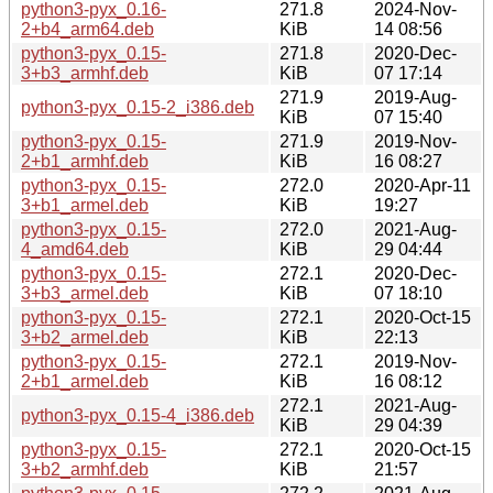
python3-pyx_0.16-
271.8
2024-Nov-
2+b4_arm64.deb
KiB
14 08:56
python3-pyx_0.15-
271.8
2020-Dec-
3+b3_armhf.deb
KiB
07 17:14
271.9
2019-Aug-
python3-pyx_0.15-2_i386.deb
KiB
07 15:40
python3-pyx_0.15-
271.9
2019-Nov-
2+b1_armhf.deb
KiB
16 08:27
python3-pyx_0.15-
272.0
2020-Apr-11
3+b1_armel.deb
KiB
19:27
python3-pyx_0.15-
272.0
2021-Aug-
4_amd64.deb
KiB
29 04:44
python3-pyx_0.15-
272.1
2020-Dec-
3+b3_armel.deb
KiB
07 18:10
python3-pyx_0.15-
272.1
2020-Oct-15
3+b2_armel.deb
KiB
22:13
python3-pyx_0.15-
272.1
2019-Nov-
2+b1_armel.deb
KiB
16 08:12
272.1
2021-Aug-
python3-pyx_0.15-4_i386.deb
KiB
29 04:39
python3-pyx_0.15-
272.1
2020-Oct-15
3+b2_armhf.deb
KiB
21:57