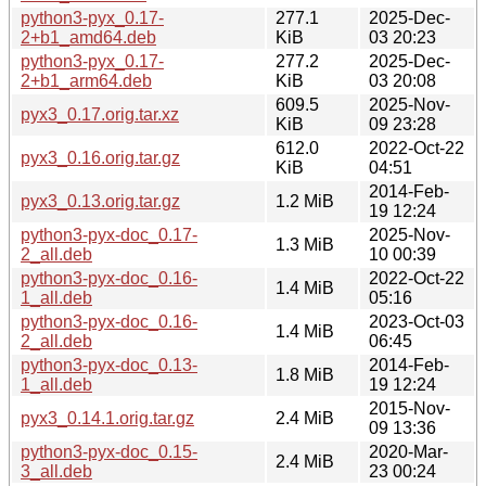
python3-pyx_0.17-
277.1
2025-Dec-
2+b1_amd64.deb
KiB
03 20:23
python3-pyx_0.17-
277.2
2025-Dec-
2+b1_arm64.deb
KiB
03 20:08
609.5
2025-Nov-
pyx3_0.17.orig.tar.xz
KiB
09 23:28
612.0
2022-Oct-22
pyx3_0.16.orig.tar.gz
KiB
04:51
2014-Feb-
pyx3_0.13.orig.tar.gz
1.2 MiB
19 12:24
python3-pyx-doc_0.17-
2025-Nov-
1.3 MiB
2_all.deb
10 00:39
python3-pyx-doc_0.16-
2022-Oct-22
1.4 MiB
1_all.deb
05:16
python3-pyx-doc_0.16-
2023-Oct-03
1.4 MiB
2_all.deb
06:45
python3-pyx-doc_0.13-
2014-Feb-
1.8 MiB
1_all.deb
19 12:24
2015-Nov-
pyx3_0.14.1.orig.tar.gz
2.4 MiB
09 13:36
python3-pyx-doc_0.15-
2020-Mar-
2.4 MiB
3_all.deb
23 00:24