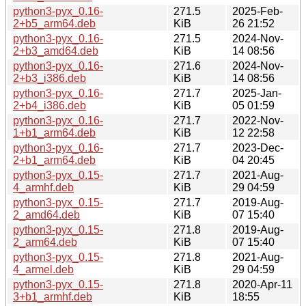
python3-pyx_0.16-
271.5
2025-Feb-
2+b5_arm64.deb
KiB
26 21:52
python3-pyx_0.16-
271.5
2024-Nov-
2+b3_amd64.deb
KiB
14 08:56
python3-pyx_0.16-
271.6
2024-Nov-
2+b3_i386.deb
KiB
14 08:56
python3-pyx_0.16-
271.7
2025-Jan-
2+b4_i386.deb
KiB
05 01:59
python3-pyx_0.16-
271.7
2022-Nov-
1+b1_arm64.deb
KiB
12 22:58
python3-pyx_0.16-
271.7
2023-Dec-
2+b1_arm64.deb
KiB
04 20:45
python3-pyx_0.15-
271.7
2021-Aug-
4_armhf.deb
KiB
29 04:59
python3-pyx_0.15-
271.7
2019-Aug-
2_amd64.deb
KiB
07 15:40
python3-pyx_0.15-
271.8
2019-Aug-
2_arm64.deb
KiB
07 15:40
python3-pyx_0.15-
271.8
2021-Aug-
4_armel.deb
KiB
29 04:59
python3-pyx_0.15-
271.8
2020-Apr-11
3+b1_armhf.deb
KiB
18:55