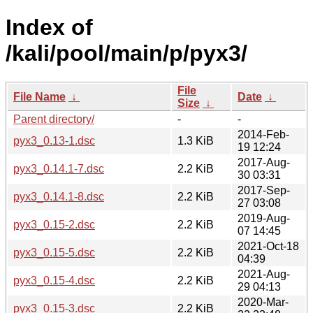
Index of
/kali/pool/main/p/pyx3/
File
File Name
↓
Date
↓
Size
↓
Parent directory/
-
-
2014-Feb-
pyx3_0.13-1.dsc
1.3 KiB
19 12:24
2017-Aug-
pyx3_0.14.1-7.dsc
2.2 KiB
30 03:31
2017-Sep-
pyx3_0.14.1-8.dsc
2.2 KiB
27 03:08
2019-Aug-
pyx3_0.15-2.dsc
2.2 KiB
07 14:45
2021-Oct-18
pyx3_0.15-5.dsc
2.2 KiB
04:39
2021-Aug-
pyx3_0.15-4.dsc
2.2 KiB
29 04:13
2020-Mar-
pyx3_0.15-3.dsc
2.2 KiB