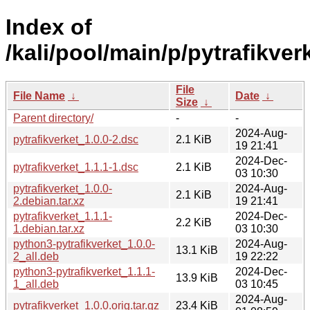
Index of
/kali/pool/main/p/pytrafikverk
File
File Name
↓
Date
↓
Size
↓
Parent directory/
-
-
2024-Aug-
pytrafikverket_1.0.0-2.dsc
2.1 KiB
19 21:41
2024-Dec-
pytrafikverket_1.1.1-1.dsc
2.1 KiB
03 10:30
pytrafikverket_1.0.0-
2024-Aug-
2.1 KiB
2.debian.tar.xz
19 21:41
pytrafikverket_1.1.1-
2024-Dec-
2.2 KiB
1.debian.tar.xz
03 10:30
python3-pytrafikverket_1.0.0-
2024-Aug-
13.1 KiB
2_all.deb
19 22:22
python3-pytrafikverket_1.1.1-
2024-Dec-
13.9 KiB
1_all.deb
03 10:45
2024-Aug-
pytrafikverket_1.0.0.orig.tar.gz
23.4 KiB