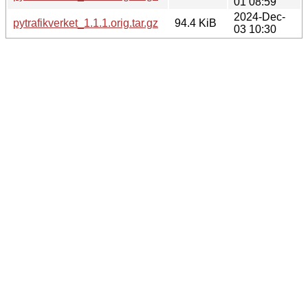
01 08:59
2024-Dec-
pytrafikverket_1.1.1.orig.tar.gz
94.4 KiB
03 10:30