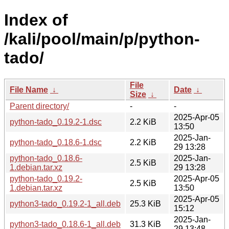
Index of
/kali/pool/main/p/python-
tado/
File
File Name
↓
Date
↓
Size
↓
Parent directory/
-
-
2025-Apr-05
python-tado_0.19.2-1.dsc
2.2 KiB
13:50
2025-Jan-
python-tado_0.18.6-1.dsc
2.2 KiB
29 13:28
python-tado_0.18.6-
2025-Jan-
2.5 KiB
1.debian.tar.xz
29 13:28
python-tado_0.19.2-
2025-Apr-05
2.5 KiB
1.debian.tar.xz
13:50
2025-Apr-05
python3-tado_0.19.2-1_all.deb
25.3 KiB
15:12
2025-Jan-
python3-tado_0.18.6-1_all.deb
31.3 KiB
29 13:48