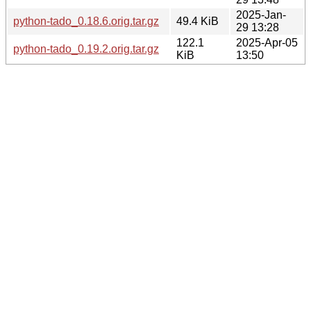
2025-Jan-
python-tado_0.18.6.orig.tar.gz
49.4 KiB
29 13:28
122.1
2025-Apr-05
python-tado_0.19.2.orig.tar.gz
KiB
13:50