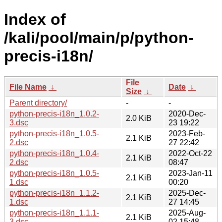
Index of
/kali/pool/main/p/python-
precis-i18n/
File
File Name
↓
Date
↓
Size
↓
Parent directory/
-
-
python-precis-i18n_1.0.2-
2020-Dec-
2.0 KiB
3.dsc
23 19:22
python-precis-i18n_1.0.5-
2023-Feb-
2.1 KiB
2.dsc
27 22:42
python-precis-i18n_1.0.4-
2022-Oct-22
2.1 KiB
2.dsc
08:47
python-precis-i18n_1.0.5-
2023-Jan-11
2.1 KiB
1.dsc
00:20
python-precis-i18n_1.1.2-
2025-Dec-
2.1 KiB
1.dsc
27 14:45
python-precis-i18n_1.1.1-
2025-Aug-
2.1 KiB
3.dsc
02 15:48