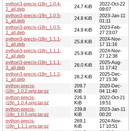
python3-precis-i18n_1.0.4-
2022-Oct-22
24.7 KiB
2_all.deb
09:07
python3-precis-i18n_1.0.5-
2023-Jan-11
24.8 KiB
1_all.deb
01:11
python3-precis-i18n_1.0.5-
2023-Feb-
24.9 KiB
2_all.deb
27 23:07
python3-precis-i18n_1.1.1-
2024-Nov-
25.8 KiB
1_all.deb
17 11:16
python3-precis-i18n_1.1.1-
2024-Nov-
25.9 KiB
2_all.deb
27 12:38
python3-precis-i18n_1.1.1-
2025-Aug-
26.0 KiB
3_all.deb
11 17:42
python3-precis-i18n_1.1.2-
2025-Dec-
26.2 KiB
1_all.deb
27 15:36
python-precis-
209.7
2020-Dec-
i18n_1.0.2.orig.tar.gz
KiB
04 11:40
python-precis-
226.3
2022-Oct-21
i18n_1.0.4.orig.tar.gz
KiB
19:51
python-precis-
239.8
2023-Jan-11
i18n_1.0.5.orig.tar.gz
KiB
00:20
python-precis-
269.1
2024-Nov-
i18n_1.1.1.orig.tar.gz
KiB
17 10:51