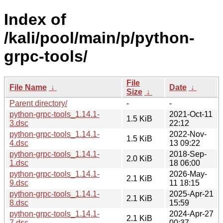
Index of
/kali/pool/main/p/python-
grpc-tools/
File
File Name
↓
Date
↓
Size
↓
Parent directory/
-
-
python-grpc-tools_1.14.1-
2021-Oct-11
1.5 KiB
3.dsc
22:12
python-grpc-tools_1.14.1-
2022-Nov-
1.5 KiB
4.dsc
13 09:22
python-grpc-tools_1.14.1-
2018-Sep-
2.0 KiB
1.dsc
18 06:00
python-grpc-tools_1.14.1-
2026-May-
2.1 KiB
9.dsc
11 18:15
python-grpc-tools_1.14.1-
2025-Apr-21
2.1 KiB
8.dsc
15:59
python-grpc-tools_1.14.1-
2024-Apr-27
2.1 KiB
7.dsc
00:37