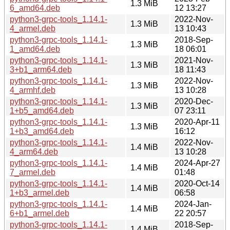
1.3 MiB
6_amd64.deb
12 13:27
python3-grpc-tools_1.14.1-
2022-Nov-
1.3 MiB
4_armel.deb
13 10:43
python3-grpc-tools_1.14.1-
2018-Sep-
1.3 MiB
1_amd64.deb
18 06:01
python3-grpc-tools_1.14.1-
2021-Nov-
1.3 MiB
3+b1_arm64.deb
18 11:43
python3-grpc-tools_1.14.1-
2022-Nov-
1.3 MiB
4_armhf.deb
13 10:28
python3-grpc-tools_1.14.1-
2020-Dec-
1.3 MiB
1+b5_amd64.deb
07 23:11
python3-grpc-tools_1.14.1-
2020-Apr-11
1.3 MiB
1+b3_amd64.deb
16:12
python3-grpc-tools_1.14.1-
2022-Nov-
1.4 MiB
4_arm64.deb
13 10:28
python3-grpc-tools_1.14.1-
2024-Apr-27
1.4 MiB
7_armel.deb
01:48
python3-grpc-tools_1.14.1-
2020-Oct-14
1.4 MiB
1+b3_armel.deb
06:58
python3-grpc-tools_1.14.1-
2024-Jan-
1.4 MiB
6+b1_armel.deb
22 20:57
python3-grpc-tools_1.14.1-
2018-Sep-
1.4 MiB