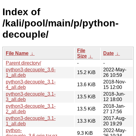
Index of
/kali/pool/main/p/python-
decouple/
File
File Name
↓
Date
↓
Size
↓
Parent directory/
-
-
python3-decouple_3.6-
2022-May-
15.2 KiB
1_all.deb
26 10:59
python3-decouple_3.1-
2018-Nov-
13.6 KiB
4_all.deb
15 12:00
python3-decouple_3.1-
2018-Jun-
13.5 KiB
3_all.deb
12 18:00
python3-decouple_3.1-
2018-Jan-
13.5 KiB
2_all.deb
27 17:56
python3-decouple_3.1-
2017-Aug-
13.3 KiB
1_all.deb
20 19:29
python-
2022-May-
9.3 KiB
decouple_3.6.orig.tar.gz
26 10:34