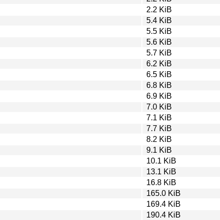
2.2 KiB
5.4 KiB
5.5 KiB
5.6 KiB
5.7 KiB
6.2 KiB
6.5 KiB
6.8 KiB
6.9 KiB
7.0 KiB
7.1 KiB
7.7 KiB
8.2 KiB
9.1 KiB
10.1 KiB
13.1 KiB
16.8 KiB
165.0 KiB
169.4 KiB
190.4 KiB