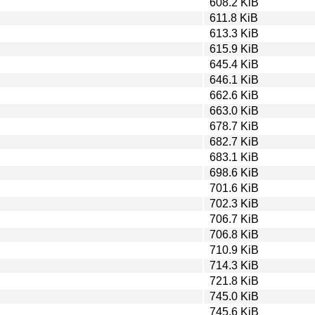
608.2 KiB
611.8 KiB
613.3 KiB
615.9 KiB
645.4 KiB
646.1 KiB
662.6 KiB
663.0 KiB
678.7 KiB
682.7 KiB
683.1 KiB
698.6 KiB
701.6 KiB
702.3 KiB
706.7 KiB
706.8 KiB
710.9 KiB
714.3 KiB
721.8 KiB
745.0 KiB
745.6 KiB