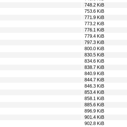
748.2 KiB
753.6 KiB
771.9 KiB
773.2 KiB
776.1 KiB
779.4 KiB
797.3 KiB
800.0 KiB
830.5 KiB
834.6 KiB
838.7 KiB
840.9 KiB
844.7 KiB
846.3 KiB
853.4 KiB
858.1 KiB
885.6 KiB
896.9 KiB
901.4 KiB
902.8 KiB