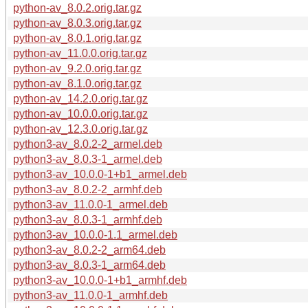
python-av_8.0.2.orig.tar.gz
python-av_8.0.3.orig.tar.gz
python-av_8.0.1.orig.tar.gz
python-av_11.0.0.orig.tar.gz
python-av_9.2.0.orig.tar.gz
python-av_8.1.0.orig.tar.gz
python-av_14.2.0.orig.tar.gz
python-av_10.0.0.orig.tar.gz
python-av_12.3.0.orig.tar.gz
python3-av_8.0.2-2_armel.deb
python3-av_8.0.3-1_armel.deb
python3-av_10.0.0-1+b1_armel.deb
python3-av_8.0.2-2_armhf.deb
python3-av_11.0.0-1_armel.deb
python3-av_8.0.3-1_armhf.deb
python3-av_10.0.0-1.1_armel.deb
python3-av_8.0.2-2_arm64.deb
python3-av_8.0.3-1_arm64.deb
python3-av_10.0.0-1+b1_armhf.deb
python3-av_11.0.0-1_armhf.deb