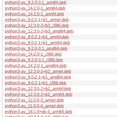
python3-av_9.2.0-3.1_arm64.deb
python3-av_14.2.0-1_arm64.deb
python3-av_14.2.0-1_armhf.deb
python3-av_8.0.2-1+b1_armel.deb
python3-av_12.3.0-2+b3_i386.deb
python3-av_12.3.0-2+b3_amd64.deb
python3-av_8.0.2-1+b1_armhf.deb
python3-av_8.0.2-1+b1_arm64.deb
python3-av_9.2.0-3.1_amd64.deb
python3-av_14.2.0-1_i386.deb
python3-av_9.2.0-3.1_i386.deb
python3-av_14.2.0-1_amd64.deb
python3-av_12.3.0-2+b2_armel.deb
python3-av_8.0.2-1+b1_amd64.deb
python3-av_8.0.2-1+b1_i386.deb
python3-av_12.3.0-2+b2_armhf.deb
python3-av_12.3.0-2+b2_arm64.deb
python3-av_11.0.0-3_armel.deb
python3-av_11.0.0-4_armel.deb
python3-av_16.1.0+ds-3_arm64.deb