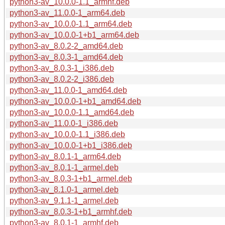
python3-av_10.0.0-1.1_armhf.deb
python3-av_11.0.0-1_arm64.deb
python3-av_10.0.0-1.1_arm64.deb
python3-av_10.0.0-1+b1_arm64.deb
python3-av_8.0.2-2_amd64.deb
python3-av_8.0.3-1_amd64.deb
python3-av_8.0.3-1_i386.deb
python3-av_8.0.2-2_i386.deb
python3-av_11.0.0-1_amd64.deb
python3-av_10.0.0-1+b1_amd64.deb
python3-av_10.0.0-1.1_amd64.deb
python3-av_11.0.0-1_i386.deb
python3-av_10.0.0-1.1_i386.deb
python3-av_10.0.0-1+b1_i386.deb
python3-av_8.0.1-1_arm64.deb
python3-av_8.0.1-1_armel.deb
python3-av_8.0.3-1+b1_armel.deb
python3-av_8.1.0-1_armel.deb
python3-av_9.1.1-1_armel.deb
python3-av_8.0.3-1+b1_armhf.deb
python3-av_8.0.1-1_armhf.deb