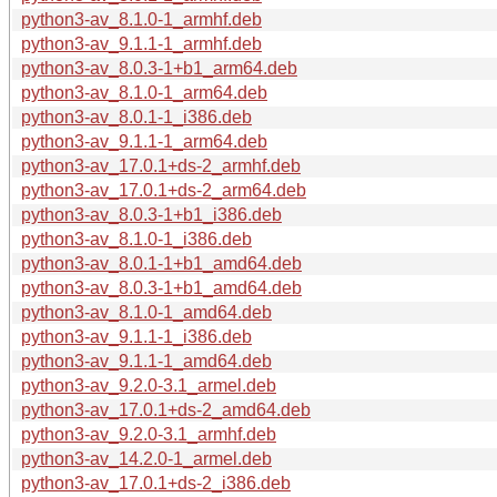
python3-av_8.1.0-1_armhf.deb
python3-av_9.1.1-1_armhf.deb
python3-av_8.0.3-1+b1_arm64.deb
python3-av_8.1.0-1_arm64.deb
python3-av_8.0.1-1_i386.deb
python3-av_9.1.1-1_arm64.deb
python3-av_17.0.1+ds-2_armhf.deb
python3-av_17.0.1+ds-2_arm64.deb
python3-av_8.0.3-1+b1_i386.deb
python3-av_8.1.0-1_i386.deb
python3-av_8.0.1-1+b1_amd64.deb
python3-av_8.0.3-1+b1_amd64.deb
python3-av_8.1.0-1_amd64.deb
python3-av_9.1.1-1_i386.deb
python3-av_9.1.1-1_amd64.deb
python3-av_9.2.0-3.1_armel.deb
python3-av_17.0.1+ds-2_amd64.deb
python3-av_9.2.0-3.1_armhf.deb
python3-av_14.2.0-1_armel.deb
python3-av_17.0.1+ds-2_i386.deb