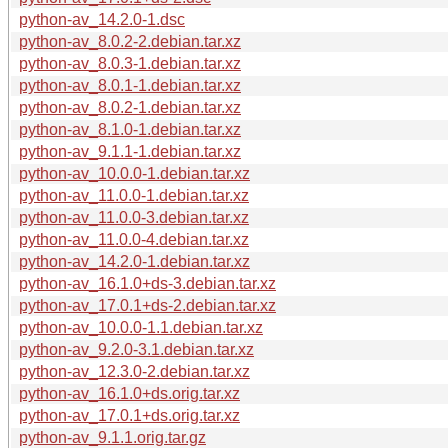
python-av_14.2.0-1.dsc
python-av_8.0.2-2.debian.tar.xz
python-av_8.0.3-1.debian.tar.xz
python-av_8.0.1-1.debian.tar.xz
python-av_8.0.2-1.debian.tar.xz
python-av_8.1.0-1.debian.tar.xz
python-av_9.1.1-1.debian.tar.xz
python-av_10.0.0-1.debian.tar.xz
python-av_11.0.0-1.debian.tar.xz
python-av_11.0.0-3.debian.tar.xz
python-av_11.0.0-4.debian.tar.xz
python-av_14.2.0-1.debian.tar.xz
python-av_16.1.0+ds-3.debian.tar.xz
python-av_17.0.1+ds-2.debian.tar.xz
python-av_10.0.0-1.1.debian.tar.xz
python-av_9.2.0-3.1.debian.tar.xz
python-av_12.3.0-2.debian.tar.xz
python-av_16.1.0+ds.orig.tar.xz
python-av_17.0.1+ds.orig.tar.xz
python-av_9.1.1.orig.tar.gz