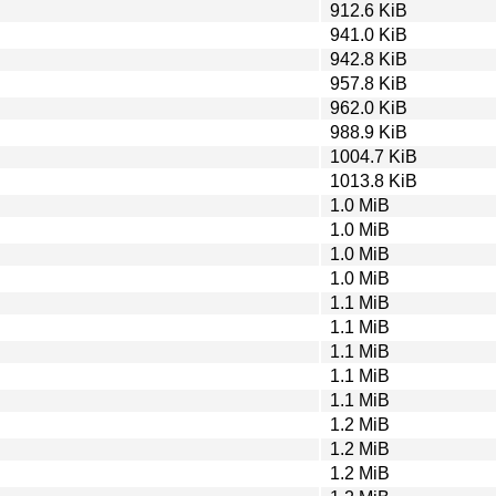
912.6 KiB
941.0 KiB
942.8 KiB
957.8 KiB
962.0 KiB
988.9 KiB
1004.7 KiB
1013.8 KiB
1.0 MiB
1.0 MiB
1.0 MiB
1.0 MiB
1.1 MiB
1.1 MiB
1.1 MiB
1.1 MiB
1.1 MiB
1.2 MiB
1.2 MiB
1.2 MiB