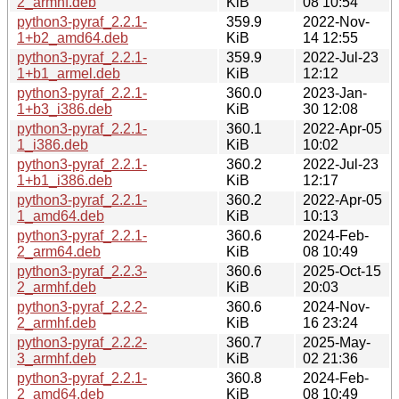
2_armhf.deb
KiB
08 10:54
python3-pyraf_2.2.1-
359.9
2022-Nov-
1+b2_amd64.deb
KiB
14 12:55
python3-pyraf_2.2.1-
359.9
2022-Jul-23
1+b1_armel.deb
KiB
12:12
python3-pyraf_2.2.1-
360.0
2023-Jan-
1+b3_i386.deb
KiB
30 12:08
python3-pyraf_2.2.1-
360.1
2022-Apr-05
1_i386.deb
KiB
10:02
python3-pyraf_2.2.1-
360.2
2022-Jul-23
1+b1_i386.deb
KiB
12:17
python3-pyraf_2.2.1-
360.2
2022-Apr-05
1_amd64.deb
KiB
10:13
python3-pyraf_2.2.1-
360.6
2024-Feb-
2_arm64.deb
KiB
08 10:49
python3-pyraf_2.2.3-
360.6
2025-Oct-15
2_armhf.deb
KiB
20:03
python3-pyraf_2.2.2-
360.6
2024-Nov-
2_armhf.deb
KiB
16 23:24
python3-pyraf_2.2.2-
360.7
2025-May-
3_armhf.deb
KiB
02 21:36
python3-pyraf_2.2.1-
360.8
2024-Feb-
2_amd64.deb
KiB
08 10:49