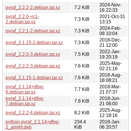
2024-Nov-
pyraf_2.2.2-2.debian.tar.xz
7.2 KiB
16 22:33
pyraf_2.2.0~rc1-
2021-Oct-31
7.3 KiB
2.debian.tar.xz
13:15
2024-Feb-
pyraf_2.2.1-2.debian.tar.xz
7.3 KiB
08 10:04
2018-Dec-
pyraf_2.1.15-2.debian.tar.xz
7.3 KiB
21 12:00
2022-Jan-
pyraf_2.2.0-3.debian.tar.xz
7.5 KiB
19 20:19
2025-May-
pyraf_2.2.2-3.debian.tar.xz
7.6 KiB
02 21:16
2018-Aug-
pyraf_2.1.15-1.debian.tar.xz
7.6 KiB
18 08:21
pyraf_2.1.14+dfsg-
2018-Mar-
7.7 KiB
6.debian.tar.xz
21 07:37
pyraf_2.1.14+dfsg-
2018-Jun-
7.8 KiB
7.debian.tar.xz
21 06:00
2025-Aug-
pyraf_2.2.2-4.debian.tar.xz
8.2 KiB
12 18:16
python-pyraf_2.1.14+dfsg-
234.4
2018-Jan-
2_armhf.deb
KiB
06 20:57