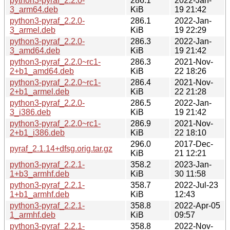
python3-pyraf_2.2.0-
286.1
2022-Jan-
3_arm64.deb
KiB
19 21:42
python3-pyraf_2.2.0-
286.1
2022-Jan-
3_armel.deb
KiB
19 22:29
python3-pyraf_2.2.0-
286.3
2022-Jan-
3_amd64.deb
KiB
19 21:42
python3-pyraf_2.2.0~rc1-
286.3
2021-Nov-
2+b1_amd64.deb
KiB
22 18:26
python3-pyraf_2.2.0~rc1-
286.4
2021-Nov-
2+b1_armel.deb
KiB
22 21:28
python3-pyraf_2.2.0-
286.5
2022-Jan-
3_i386.deb
KiB
19 21:42
python3-pyraf_2.2.0~rc1-
286.9
2021-Nov-
2+b1_i386.deb
KiB
22 18:10
296.0
2017-Dec-
pyraf_2.1.14+dfsg.orig.tar.gz
KiB
21 12:21
python3-pyraf_2.2.1-
358.2
2023-Jan-
1+b3_armhf.deb
KiB
30 11:58
python3-pyraf_2.2.1-
358.7
2022-Jul-23
1+b1_armhf.deb
KiB
12:43
python3-pyraf_2.2.1-
358.8
2022-Apr-05
1_armhf.deb
KiB
09:57
python3-pyraf_2.2.1-
358.8
2022-Nov-