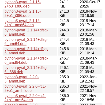
python3-pyraf_2.1.15-
241.1
2020-Oct-17
2+b3_i386.deb
KiB
20:26
python3-pyraf_2.1.15-
241.3
2019-Nov-
2+b1_i386.deb
KiB
23 16:59
python3-pyraf_2.1.15-
241.5
2019-Nov-
2+b1_amd64.deb
KiB
23 17:14
python-pyraf_2.1.14+dfsg-
244.3
2018-Mar-
6_armhf.deb
KiB
23 01:56
python-pyraf_2.1.14+dfsg-
244.4
2018-Mar-
6_arm64.deb
KiB
21 09:43
python-pyraf_2.1.14+dfsg-
245.6
2018-Mar-
6_armel.deb
KiB
21 10:14
python-pyraf_2.1.14+dfsg-
245.7
2018-Mar-
6_amd64.deb
KiB
21 09:43
python-pyraf_2.1.14+dfsg-
246.1
2018-Mar-
6_i386.deb
KiB
21 09:43
python3-pyraf_2.2.0-
285.0
2022-Jan-
3_armhf.deb
KiB
19 21:42
python3-pyraf_2.2.0~rc1-
285.3
2021-Nov-
2+b1_armhf.deb
KiB
22 19:57
python3-pyraf_2.2.0~rc1-
286.0
2021-Nov-
2+b1_arm64.deb
KiB
22 18:56