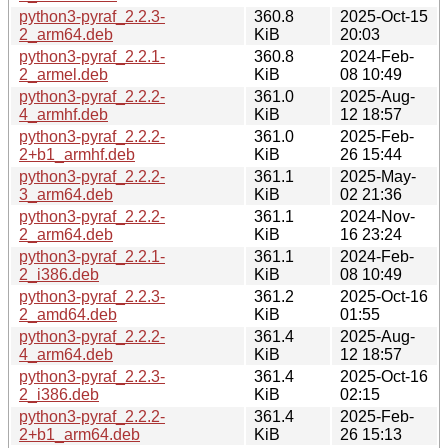
python3-pyraf_2.2.3-
360.8
2025-Oct-15
2_arm64.deb
KiB
20:03
python3-pyraf_2.2.1-
360.8
2024-Feb-
2_armel.deb
KiB
08 10:49
python3-pyraf_2.2.2-
361.0
2025-Aug-
4_armhf.deb
KiB
12 18:57
python3-pyraf_2.2.2-
361.0
2025-Feb-
2+b1_armhf.deb
KiB
26 15:44
python3-pyraf_2.2.2-
361.1
2025-May-
3_arm64.deb
KiB
02 21:36
python3-pyraf_2.2.2-
361.1
2024-Nov-
2_arm64.deb
KiB
16 23:24
python3-pyraf_2.2.1-
361.1
2024-Feb-
2_i386.deb
KiB
08 10:49
python3-pyraf_2.2.3-
361.2
2025-Oct-16
2_amd64.deb
KiB
01:55
python3-pyraf_2.2.2-
361.4
2025-Aug-
4_arm64.deb
KiB
12 18:57
python3-pyraf_2.2.3-
361.4
2025-Oct-16
2_i386.deb
KiB
02:15
python3-pyraf_2.2.2-
361.4
2025-Feb-
2+b1_arm64.deb
KiB
26 15:13