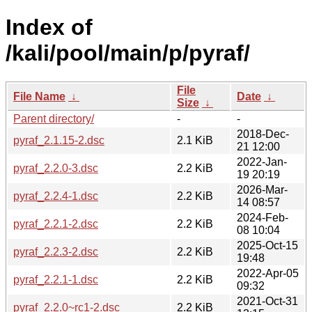
Index of
/kali/pool/main/p/pyraf/
File
File Name
↓
Date
↓
Size
↓
Parent directory/
-
-
2018-Dec-
pyraf_2.1.15-2.dsc
2.1 KiB
21 12:00
2022-Jan-
pyraf_2.2.0-3.dsc
2.2 KiB
19 20:19
2026-Mar-
pyraf_2.2.4-1.dsc
2.2 KiB
14 08:57
2024-Feb-
pyraf_2.2.1-2.dsc
2.2 KiB
08 10:04
2025-Oct-15
pyraf_2.2.3-2.dsc
2.2 KiB
19:48
2022-Apr-05
pyraf_2.2.1-1.dsc
2.2 KiB
09:32
2021-Oct-31
pyraf_2.2.0~rc1-2.dsc
2.2 KiB