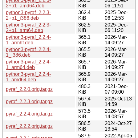
python3-pyraf_2.2.3-
362.3
2025-Dec-
2+b1_amd64.deb
KiB
06 11:51
python3-pyraf_2.2.3-
362.4
2025-Dec-
2+b1_i386.deb
KiB
06 12:53
python3-pyraf_2.2.3-
362.5
2025-Dec-
2+b1_arm64.deb
KiB
06 11:20
python3-pyraf_2.2.4-
365.1
2026-Mar-
1_armhf.deb
KiB
14 09:27
python3-pyraf_2.2.4-
365.5
2026-Mar-
1_i386.deb
KiB
14 09:27
python3-pyraf_2.2.4-
365.7
2026-Mar-
1_arm64.deb
KiB
14 09:27
python3-pyraf_2.2.4-
365.9
2026-Mar-
1_amd64.deb
KiB
14 09:27
480.3
2021-Dec-
pyraf_2.2.0.orig.tar.gz
KiB
07 09:00
567.4
2025-Oct-13
pyraf_2.2.3.orig.tar.gz
KiB
14:59
573.5
2026-Mar-
pyraf_2.2.4.orig.tar.gz
KiB
14 08:57
586.5
2024-Oct-27
pyraf_2.2.2.orig.tar.gz
KiB
13:54
587.9
2022-Apr-05