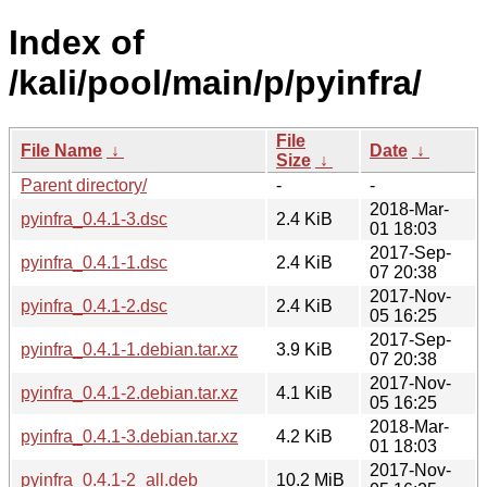
Index of
/kali/pool/main/p/pyinfra/
File
File Name
↓
Date
↓
Size
↓
Parent directory/
-
-
2018-Mar-
pyinfra_0.4.1-3.dsc
2.4 KiB
01 18:03
2017-Sep-
pyinfra_0.4.1-1.dsc
2.4 KiB
07 20:38
2017-Nov-
pyinfra_0.4.1-2.dsc
2.4 KiB
05 16:25
2017-Sep-
pyinfra_0.4.1-1.debian.tar.xz
3.9 KiB
07 20:38
2017-Nov-
pyinfra_0.4.1-2.debian.tar.xz
4.1 KiB
05 16:25
2018-Mar-
pyinfra_0.4.1-3.debian.tar.xz
4.2 KiB
01 18:03
2017-Nov-
pyinfra_0.4.1-2_all.deb
10.2 MiB