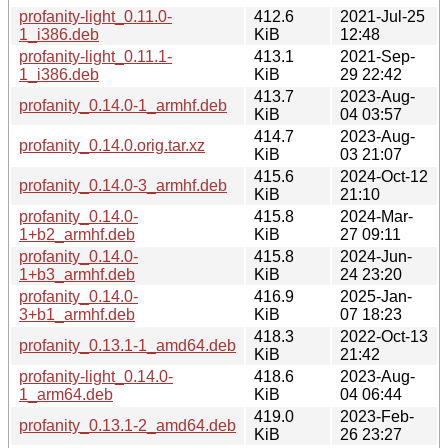
profanity-light_0.11.0-
412.6
2021-Jul-25
1_i386.deb
KiB
12:48
profanity-light_0.11.1-
413.1
2021-Sep-
1_i386.deb
KiB
29 22:42
413.7
2023-Aug-
profanity_0.14.0-1_armhf.deb
KiB
04 03:57
414.7
2023-Aug-
profanity_0.14.0.orig.tar.xz
KiB
03 21:07
415.6
2024-Oct-12
profanity_0.14.0-3_armhf.deb
KiB
21:10
profanity_0.14.0-
415.8
2024-Mar-
1+b2_armhf.deb
KiB
27 09:11
profanity_0.14.0-
415.8
2024-Jun-
1+b3_armhf.deb
KiB
24 23:20
profanity_0.14.0-
416.9
2025-Jan-
3+b1_armhf.deb
KiB
07 18:23
418.3
2022-Oct-13
profanity_0.13.1-1_amd64.deb
KiB
21:42
profanity-light_0.14.0-
418.6
2023-Aug-
1_arm64.deb
KiB
04 06:44
419.0
2023-Feb-
profanity_0.13.1-2_amd64.deb
KiB
26 23:27