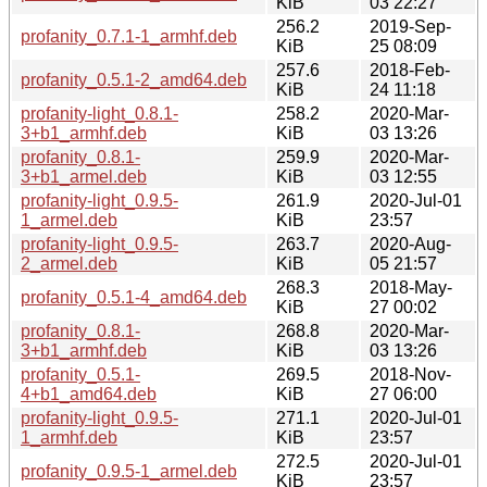
KiB
03 22:27
256.2
2019-Sep-
profanity_0.7.1-1_armhf.deb
KiB
25 08:09
257.6
2018-Feb-
profanity_0.5.1-2_amd64.deb
KiB
24 11:18
profanity-light_0.8.1-
258.2
2020-Mar-
3+b1_armhf.deb
KiB
03 13:26
profanity_0.8.1-
259.9
2020-Mar-
3+b1_armel.deb
KiB
03 12:55
profanity-light_0.9.5-
261.9
2020-Jul-01
1_armel.deb
KiB
23:57
profanity-light_0.9.5-
263.7
2020-Aug-
2_armel.deb
KiB
05 21:57
268.3
2018-May-
profanity_0.5.1-4_amd64.deb
KiB
27 00:02
profanity_0.8.1-
268.8
2020-Mar-
3+b1_armhf.deb
KiB
03 13:26
profanity_0.5.1-
269.5
2018-Nov-
4+b1_amd64.deb
KiB
27 06:00
profanity-light_0.9.5-
271.1
2020-Jul-01
1_armhf.deb
KiB
23:57
272.5
2020-Jul-01
profanity_0.9.5-1_armel.deb
KiB
23:57