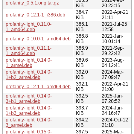
383.3
2018-Feb-
profanity_0.5.1.orig.tar.gz
KiB
20 23:15
384.7
2022-Apr-21
profanity_0.12.1-1_i386.deb
KiB
21:11
profanity-light_0.11.0-
386.1
2021-Jul-25
1_amd64.deb
KiB
12:58
386.8
2021-Jan-
profanity_0.10.0-1_amd64.deb
KiB
10 01:14
profanity-light_0.11.1-
386.9
2021-Sep-
1_amd64.deb
KiB
29 22:42
profanity-light_0.14.0-
389.6
2023-Aug-
1_armel.deb
KiB
04 12:41
profanity-light_0.14.0-
392.0
2024-Mar-
1+b2_armel.deb
KiB
27 09:47
392.1
2022-Apr-21
profanity_0.12.1-1_amd64.deb
KiB
21:00
profanity-light_0.14.0-
392.5
2025-Jan-
3+b1_armel.deb
KiB
07 20:52
profanity-light_0.14.0-
393.7
2024-Jun-
1+b3_armel.deb
KiB
24 16:47
profanity-light_0.14.0-
394.2
2024-Oct-12
3_armel.deb
KiB
21:10
profanity-light_0.15.0-
397.5
2025-Mar-