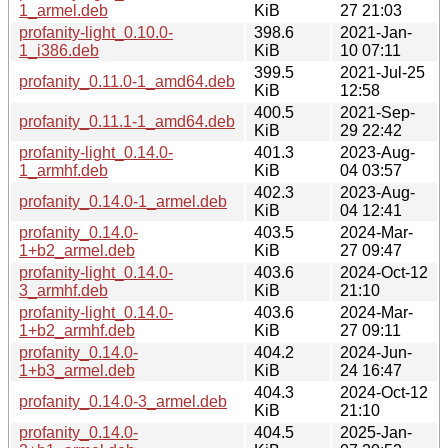
1_armel.deb
KiB
27 21:03
profanity-light_0.10.0-
398.6
2021-Jan-
1_i386.deb
KiB
10 07:11
399.5
2021-Jul-25
profanity_0.11.0-1_amd64.deb
KiB
12:58
400.5
2021-Sep-
profanity_0.11.1-1_amd64.deb
KiB
29 22:42
profanity-light_0.14.0-
401.3
2023-Aug-
1_armhf.deb
KiB
04 03:57
402.3
2023-Aug-
profanity_0.14.0-1_armel.deb
KiB
04 12:41
profanity_0.14.0-
403.5
2024-Mar-
1+b2_armel.deb
KiB
27 09:47
profanity-light_0.14.0-
403.6
2024-Oct-12
3_armhf.deb
KiB
21:10
profanity-light_0.14.0-
403.6
2024-Mar-
1+b2_armhf.deb
KiB
27 09:11
profanity_0.14.0-
404.2
2024-Jun-
1+b3_armel.deb
KiB
24 16:47
404.3
2024-Oct-12
profanity_0.14.0-3_armel.deb
KiB
21:10
profanity_0.14.0-
404.5
2025-Jan-