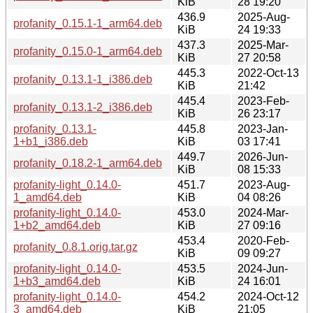
KiB
28 19:20
436.9
2025-Aug-
profanity_0.15.1-1_arm64.deb
KiB
24 19:33
437.3
2025-Mar-
profanity_0.15.0-1_arm64.deb
KiB
27 20:58
445.3
2022-Oct-13
profanity_0.13.1-1_i386.deb
KiB
21:42
445.4
2023-Feb-
profanity_0.13.1-2_i386.deb
KiB
26 23:17
profanity_0.13.1-
445.8
2023-Jan-
1+b1_i386.deb
KiB
03 17:41
449.7
2026-Jun-
profanity_0.18.2-1_arm64.deb
KiB
08 15:33
profanity-light_0.14.0-
451.7
2023-Aug-
1_amd64.deb
KiB
04 08:26
profanity-light_0.14.0-
453.0
2024-Mar-
1+b2_amd64.deb
KiB
27 09:16
453.4
2020-Feb-
profanity_0.8.1.orig.tar.gz
KiB
09 09:27
profanity-light_0.14.0-
453.5
2024-Jun-
1+b3_amd64.deb
KiB
24 16:01
profanity-light_0.14.0-
454.2
2024-Oct-12
3_amd64.deb
KiB
21:05