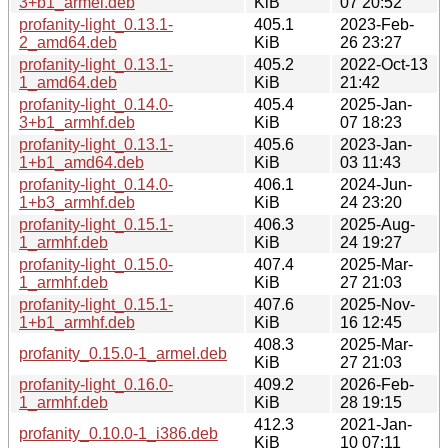
3+b1_armel.deb
KiB
07 20:52
profanity-light_0.13.1-
405.1
2023-Feb-
2_amd64.deb
KiB
26 23:27
profanity-light_0.13.1-
405.2
2022-Oct-13
1_amd64.deb
KiB
21:42
profanity-light_0.14.0-
405.4
2025-Jan-
3+b1_armhf.deb
KiB
07 18:23
profanity-light_0.13.1-
405.6
2023-Jan-
1+b1_amd64.deb
KiB
03 11:43
profanity-light_0.14.0-
406.1
2024-Jun-
1+b3_armhf.deb
KiB
24 23:20
profanity-light_0.15.1-
406.3
2025-Aug-
1_armhf.deb
KiB
24 19:27
profanity-light_0.15.0-
407.4
2025-Mar-
1_armhf.deb
KiB
27 21:03
profanity-light_0.15.1-
407.6
2025-Nov-
1+b1_armhf.deb
KiB
16 12:45
408.3
2025-Mar-
profanity_0.15.0-1_armel.deb
KiB
27 21:03
profanity-light_0.16.0-
409.2
2026-Feb-
1_armhf.deb
KiB
28 19:15
412.3
2021-Jan-
profanity_0.10.0-1_i386.deb
KiB
10 07:11