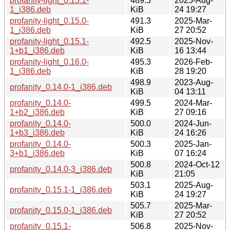
profanity-light_0.15.1-
489.5
2025-Aug-
1_i386.deb
KiB
24 19:27
profanity-light_0.15.0-
491.3
2025-Mar-
1_i386.deb
KiB
27 20:52
profanity-light_0.15.1-
492.5
2025-Nov-
1+b1_i386.deb
KiB
16 13:44
profanity-light_0.16.0-
495.3
2026-Feb-
1_i386.deb
KiB
28 19:20
498.9
2023-Aug-
profanity_0.14.0-1_i386.deb
KiB
04 13:11
profanity_0.14.0-
499.5
2024-Mar-
1+b2_i386.deb
KiB
27 09:16
profanity_0.14.0-
500.0
2024-Jun-
1+b3_i386.deb
KiB
24 16:26
profanity_0.14.0-
500.3
2025-Jan-
3+b1_i386.deb
KiB
07 16:24
500.8
2024-Oct-12
profanity_0.14.0-3_i386.deb
KiB
21:05
503.1
2025-Aug-
profanity_0.15.1-1_i386.deb
KiB
24 19:27
505.7
2025-Mar-
profanity_0.15.0-1_i386.deb
KiB
27 20:52
profanity_0.15.1-
506.8
2025-Nov-