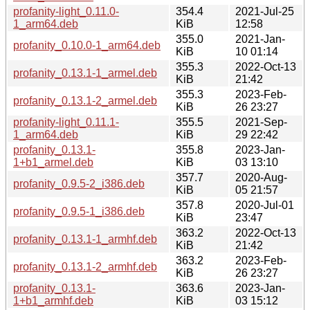
profanity-light_0.11.0-
354.4
2021-Jul-25
1_arm64.deb
KiB
12:58
355.0
2021-Jan-
profanity_0.10.0-1_arm64.deb
KiB
10 01:14
355.3
2022-Oct-13
profanity_0.13.1-1_armel.deb
KiB
21:42
355.3
2023-Feb-
profanity_0.13.1-2_armel.deb
KiB
26 23:27
profanity-light_0.11.1-
355.5
2021-Sep-
1_arm64.deb
KiB
29 22:42
profanity_0.13.1-
355.8
2023-Jan-
1+b1_armel.deb
KiB
03 13:10
357.7
2020-Aug-
profanity_0.9.5-2_i386.deb
KiB
05 21:57
357.8
2020-Jul-01
profanity_0.9.5-1_i386.deb
KiB
23:47
363.2
2022-Oct-13
profanity_0.13.1-1_armhf.deb
KiB
21:42
363.2
2023-Feb-
profanity_0.13.1-2_armhf.deb
KiB
26 23:27
profanity_0.13.1-
363.6
2023-Jan-
1+b1_armhf.deb
KiB
03 15:12