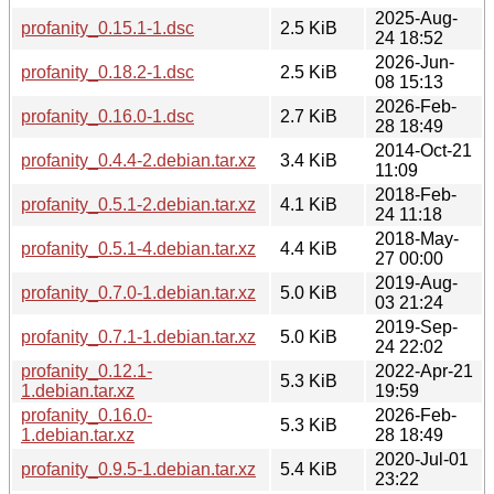
2025-Aug-
profanity_0.15.1-1.dsc
2.5 KiB
24 18:52
2026-Jun-
profanity_0.18.2-1.dsc
2.5 KiB
08 15:13
2026-Feb-
profanity_0.16.0-1.dsc
2.7 KiB
28 18:49
2014-Oct-21
profanity_0.4.4-2.debian.tar.xz
3.4 KiB
11:09
2018-Feb-
profanity_0.5.1-2.debian.tar.xz
4.1 KiB
24 11:18
2018-May-
profanity_0.5.1-4.debian.tar.xz
4.4 KiB
27 00:00
2019-Aug-
profanity_0.7.0-1.debian.tar.xz
5.0 KiB
03 21:24
2019-Sep-
profanity_0.7.1-1.debian.tar.xz
5.0 KiB
24 22:02
profanity_0.12.1-
2022-Apr-21
5.3 KiB
1.debian.tar.xz
19:59
profanity_0.16.0-
2026-Feb-
5.3 KiB
1.debian.tar.xz
28 18:49
2020-Jul-01
profanity_0.9.5-1.debian.tar.xz
5.4 KiB
23:22