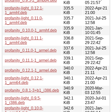
profanity_0.9.5-2_amd64.deb
KiB
05 21:57
profanity-light_0.12.1-
335.5
2022-Apr-21
1_armhf.deb
KiB
21:00
profanity-light_0.11.0-
335.7
2021-Jul-25
1_armhf.deb
KiB
12:58
335.9
2021-Jan-
profanity_0.10.0-1_armhf.deb
KiB
10 01:45
profanity-light_0.11.1-
336.8
2021-Sep-
1_armhf.deb
KiB
29 22:42
337.6
2021-Jul-25
profanity_0.11.0-1_armel.deb
KiB
12:58
339.1
2021-Sep-
profanity_0.11.1-1_armel.deb
KiB
29 22:42
340.0
2022-Apr-21
profanity_0.12.1-1_armel.deb
KiB
21:11
profanity-light_0.12.1-
340.1
2022-Apr-21
1_arm64.deb
KiB
21:00
340.9
2020-Mar-
profanity_0.8.1-3+b1_i386.deb
KiB
03 12:55
profanity-light_0.9.5-
342.1
2020-Jul-01
1_i386.deb
KiB
23:47
profanity-light_0.10.0-
342.6
2021-Jan-