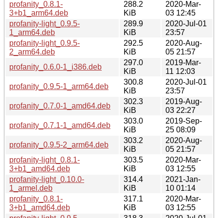
profanity_0.8.1-
288.2
2020-Mar-
3+b1_arm64.deb
KiB
03 12:45
profanity-light_0.9.5-
289.9
2020-Jul-01
1_arm64.deb
KiB
23:57
profanity-light_0.9.5-
292.5
2020-Aug-
2_arm64.deb
KiB
05 21:57
297.0
2019-Mar-
profanity_0.6.0-1_i386.deb
KiB
11 12:03
300.8
2020-Jul-01
profanity_0.9.5-1_arm64.deb
KiB
23:57
302.3
2019-Aug-
profanity_0.7.0-1_amd64.deb
KiB
03 22:27
303.0
2019-Sep-
profanity_0.7.1-1_amd64.deb
KiB
25 08:09
303.2
2020-Aug-
profanity_0.9.5-2_arm64.deb
KiB
05 21:57
profanity-light_0.8.1-
303.5
2020-Mar-
3+b1_amd64.deb
KiB
03 12:55
profanity-light_0.10.0-
314.4
2021-Jan-
1_armel.deb
KiB
10 01:14
profanity_0.8.1-
317.1
2020-Mar-
3+b1_amd64.deb
KiB
03 12:55