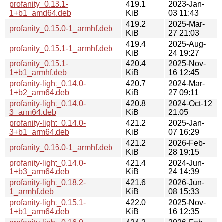
profanity_0.13.1-
419.1
2023-Jan-
1+b1_amd64.deb
KiB
03 11:43
419.2
2025-Mar-
profanity_0.15.0-1_armhf.deb
KiB
27 21:03
419.4
2025-Aug-
profanity_0.15.1-1_armhf.deb
KiB
24 19:27
profanity_0.15.1-
420.4
2025-Nov-
1+b1_armhf.deb
KiB
16 12:45
profanity-light_0.14.0-
420.7
2024-Mar-
1+b2_arm64.deb
KiB
27 09:11
profanity-light_0.14.0-
420.8
2024-Oct-12
3_arm64.deb
KiB
21:05
profanity-light_0.14.0-
421.2
2025-Jan-
3+b1_arm64.deb
KiB
07 16:29
421.2
2026-Feb-
profanity_0.16.0-1_armhf.deb
KiB
28 19:15
profanity-light_0.14.0-
421.4
2024-Jun-
1+b3_arm64.deb
KiB
24 14:39
profanity-light_0.18.2-
421.6
2026-Jun-
1_armhf.deb
KiB
08 15:33
profanity-light_0.15.1-
422.0
2025-Nov-
1+b1_arm64.deb
KiB
16 12:35