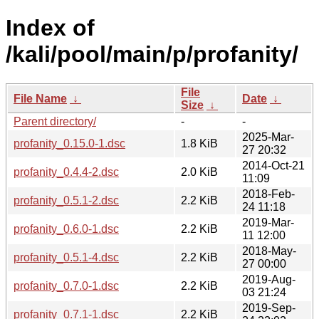
Index of
/kali/pool/main/p/profanity/
File
File Name
↓
Date
↓
Size
↓
Parent directory/
-
-
2025-Mar-
profanity_0.15.0-1.dsc
1.8 KiB
27 20:32
2014-Oct-21
profanity_0.4.4-2.dsc
2.0 KiB
11:09
2018-Feb-
profanity_0.5.1-2.dsc
2.2 KiB
24 11:18
2019-Mar-
profanity_0.6.0-1.dsc
2.2 KiB
11 12:00
2018-May-
profanity_0.5.1-4.dsc
2.2 KiB
27 00:00
2019-Aug-
profanity_0.7.0-1.dsc
2.2 KiB
03 21:24
2019-Sep-
profanity_0.7.1-1.dsc
2.2 KiB