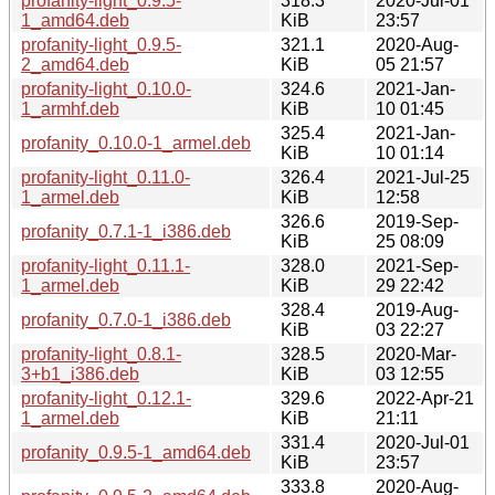
profanity-light_0.9.5-
318.3
2020-Jul-01
1_amd64.deb
KiB
23:57
profanity-light_0.9.5-
321.1
2020-Aug-
2_amd64.deb
KiB
05 21:57
profanity-light_0.10.0-
324.6
2021-Jan-
1_armhf.deb
KiB
10 01:45
325.4
2021-Jan-
profanity_0.10.0-1_armel.deb
KiB
10 01:14
profanity-light_0.11.0-
326.4
2021-Jul-25
1_armel.deb
KiB
12:58
326.6
2019-Sep-
profanity_0.7.1-1_i386.deb
KiB
25 08:09
profanity-light_0.11.1-
328.0
2021-Sep-
1_armel.deb
KiB
29 22:42
328.4
2019-Aug-
profanity_0.7.0-1_i386.deb
KiB
03 22:27
profanity-light_0.8.1-
328.5
2020-Mar-
3+b1_i386.deb
KiB
03 12:55
profanity-light_0.12.1-
329.6
2022-Apr-21
1_armel.deb
KiB
21:11
331.4
2020-Jul-01
profanity_0.9.5-1_amd64.deb
KiB
23:57
333.8
2020-Aug-