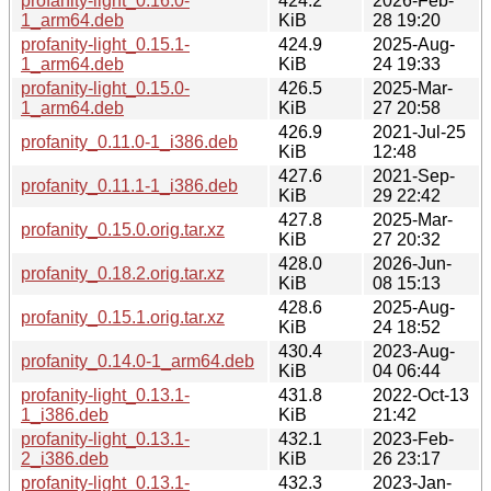
profanity-light_0.16.0-
424.2
2026-Feb-
1_arm64.deb
KiB
28 19:20
profanity-light_0.15.1-
424.9
2025-Aug-
1_arm64.deb
KiB
24 19:33
profanity-light_0.15.0-
426.5
2025-Mar-
1_arm64.deb
KiB
27 20:58
426.9
2021-Jul-25
profanity_0.11.0-1_i386.deb
KiB
12:48
427.6
2021-Sep-
profanity_0.11.1-1_i386.deb
KiB
29 22:42
427.8
2025-Mar-
profanity_0.15.0.orig.tar.xz
KiB
27 20:32
428.0
2026-Jun-
profanity_0.18.2.orig.tar.xz
KiB
08 15:13
428.6
2025-Aug-
profanity_0.15.1.orig.tar.xz
KiB
24 18:52
430.4
2023-Aug-
profanity_0.14.0-1_arm64.deb
KiB
04 06:44
profanity-light_0.13.1-
431.8
2022-Oct-13
1_i386.deb
KiB
21:42
profanity-light_0.13.1-
432.1
2023-Feb-
2_i386.deb
KiB
26 23:17
profanity-light_0.13.1-
432.3
2023-Jan-