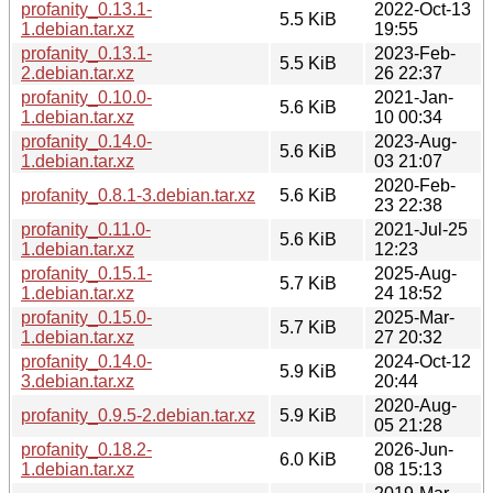
profanity_0.13.1-
2022-Oct-13
5.5 KiB
1.debian.tar.xz
19:55
profanity_0.13.1-
2023-Feb-
5.5 KiB
2.debian.tar.xz
26 22:37
profanity_0.10.0-
2021-Jan-
5.6 KiB
1.debian.tar.xz
10 00:34
profanity_0.14.0-
2023-Aug-
5.6 KiB
1.debian.tar.xz
03 21:07
2020-Feb-
profanity_0.8.1-3.debian.tar.xz
5.6 KiB
23 22:38
profanity_0.11.0-
2021-Jul-25
5.6 KiB
1.debian.tar.xz
12:23
profanity_0.15.1-
2025-Aug-
5.7 KiB
1.debian.tar.xz
24 18:52
profanity_0.15.0-
2025-Mar-
5.7 KiB
1.debian.tar.xz
27 20:32
profanity_0.14.0-
2024-Oct-12
5.9 KiB
3.debian.tar.xz
20:44
2020-Aug-
profanity_0.9.5-2.debian.tar.xz
5.9 KiB
05 21:28
profanity_0.18.2-
2026-Jun-
6.0 KiB
1.debian.tar.xz
08 15:13