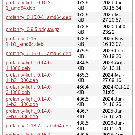
profanity-light_0.18.2-
472.8
2026-Jun-
1_amd64.deb
KiB
08 15:34
473.8
2025-Mar-
profanity_0.15.0-1_amd64.deb
KiB
27 20:57
473.8
2020-Jul-01
profanity_0.9.5.orig.tar.gz
KiB
23:22
profanity_0.15.1-
473.8
2025-Nov-
1+b1_amd64.deb
KiB
16 13:07
475.5
2026-Feb-
profanity_0.16.0-1_amd64.deb
KiB
28 19:20
profanity-light_0.14.0-
484.8
2023-Aug-
1_i386.deb
KiB
04 13:11
profanity-light_0.14.0-
485.3
2024-Mar-
1+b2_i386.deb
KiB
27 09:16
profanity-light_0.14.0-
486.4
2024-Oct-12
3_i386.deb
KiB
21:05
profanity-light_0.14.0-
486.5
2024-Jun-
1+b3_i386.deb
KiB
24 16:26
profanity-light_0.14.0-
486.7
2025-Jan-
3+b1_i386.deb
KiB
07 16:24
488.5
2026-Jun-
profanity_0.18.2-1_amd64.deb
KiB
08 15:34