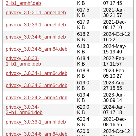
3+b1_armhf.deb
KiB
07 17:45
617.5
2021-Jan-
privoxy_3.0.31-1_armel.deb
KiB
30 21:57
617.9
2021-Dec-
privoxy_3.0.33-1_armel.deb
KiB
08 17:10
618.2
2024-Oct-12
privoxy_3.0.34-6_armhf.deb
KiB
16:32
618.3
2024-May-
privoxy_3.0.34-5_arm64.deb
KiB
15 19:40
privoxy_3.0.33-
618.4
2022-Feb-
1+b1_armel.deb
KiB
17 11:57
618.8
2023-Feb-
privoxy_3.0.34-1_arm64.deb
KiB
05 10:27
619.0
2023-Aug-
privoxy_3.0.34-3_arm64.deb
KiB
27 15:55
619.4
2023-Jun-
privoxy_3.0.34-2_arm64.deb
KiB
30 09:14
privoxy_3.0.34-
620.0
2024-Jan-
3+b1_arm64.deb
KiB
07 17:18
620.4
2021-Dec-
privoxy_3.0.33-1_armhf.deb
KiB
08 16:55
620.6
2024-Oct-12
privoxy_3.0.34-6_arm64.deb