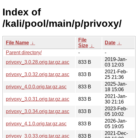
Index of
/kali/pool/main/p/privoxy/
File
File Name
↓
Date
↓
Size
↓
Parent directory/
-
-
2019-Jan-
privoxy_3.0.28.orig.tar.gz.asc
833 B
03 12:03
2021-Feb-
privoxy_3.0.32.orig.tar.gz.asc
833 B
25 21:36
2025-Jan-
privoxy_4.0.0.orig.tar.gz.asc
833 B
18 15:06
2021-Jan-
privoxy_3.0.31.orig.tar.gz.asc
833 B
30 21:16
2023-Feb-
privoxy_3.0.34.orig.tar.gz.asc
833 B
05 10:02
2026-Jan-
privoxy_4.1.0.orig.tar.gz.asc
833 B
05 19:05
2021-Dec-
privoxy_3.0.33.orig.tar.gz.asc
833 B