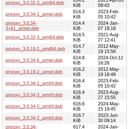
614.2
2021-Apr-03
privoxy_3.0.32-2_arm64.deb
KiB
09:43
614.3
2023-Feb-
privoxy_3.0.34-1_armel.deb
KiB
05 10:42
privoxy_3.0.34-
614.4
2024-Jan-
3+b1_armel.deb
KiB
07 18:18
614.5
2021-Aug-
privoxy_3.0.32-3_arm64.deb
KiB
27 12:41
614.7
2012-May-
privoxy_3.0.19-2_amd64.deb
KiB
19 15:56
614.8
2024-Oct-12
privoxy_3.0.34-6_armel.deb
KiB
16:26
616.2
2012-May-
privoxy_3.0.19-2_armel.deb
KiB
19 16:49
616.4
2023-Feb-
privoxy_3.0.34-1_armhf.deb
KiB
05 10:42
616.4
2023-Aug-
privoxy_3.0.34-3_armhf.deb
KiB
27 15:55
616.6
2024-May-
privoxy_3.0.34-5_armhf.deb
KiB
15 19:45
616.7
2023-Jun-
privoxy_3.0.34-2_armhf.deb
KiB
30 09:14
privoxy_3.0.34-
617.4
2024-Jan-