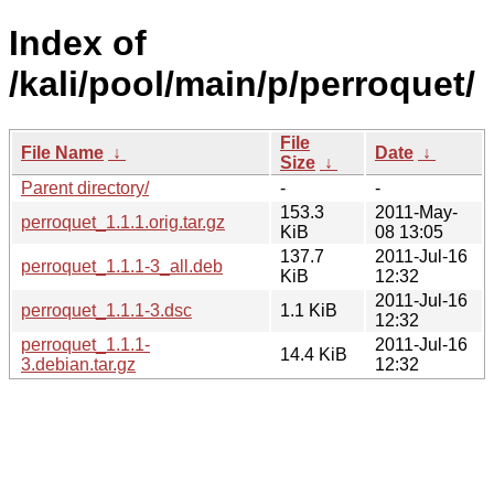
Index of
/kali/pool/main/p/perroquet/
File
File Name
↓
Date
↓
Size
↓
Parent directory/
-
-
153.3
2011-May-
perroquet_1.1.1.orig.tar.gz
KiB
08 13:05
137.7
2011-Jul-16
perroquet_1.1.1-3_all.deb
KiB
12:32
2011-Jul-16
perroquet_1.1.1-3.dsc
1.1 KiB
12:32
perroquet_1.1.1-
2011-Jul-16
14.4 KiB
3.debian.tar.gz
12:32