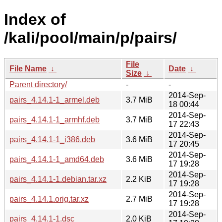
Index of
/kali/pool/main/p/pairs/
File
File Name
↓
Date
↓
Size
↓
Parent directory/
-
-
2014-Sep-
pairs_4.14.1-1_armel.deb
3.7 MiB
18 00:44
2014-Sep-
pairs_4.14.1-1_armhf.deb
3.7 MiB
17 22:43
2014-Sep-
pairs_4.14.1-1_i386.deb
3.6 MiB
17 20:45
2014-Sep-
pairs_4.14.1-1_amd64.deb
3.6 MiB
17 19:28
2014-Sep-
pairs_4.14.1-1.debian.tar.xz
2.2 KiB
17 19:28
2014-Sep-
pairs_4.14.1.orig.tar.xz
2.7 MiB
17 19:28
2014-Sep-
pairs_4.14.1-1.dsc
2.0 KiB