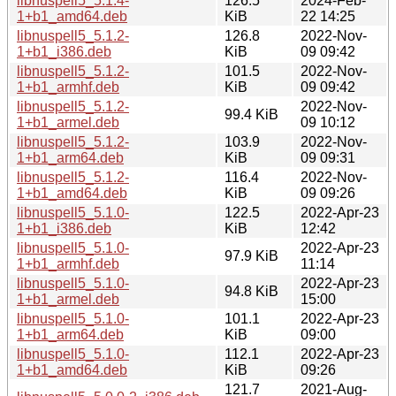
libnuspell5_5.1.4-
126.5
2024-Feb-
1+b1_amd64.deb
KiB
22 14:25
libnuspell5_5.1.2-
126.8
2022-Nov-
1+b1_i386.deb
KiB
09 09:42
libnuspell5_5.1.2-
101.5
2022-Nov-
1+b1_armhf.deb
KiB
09 09:42
libnuspell5_5.1.2-
2022-Nov-
99.4 KiB
1+b1_armel.deb
09 10:12
libnuspell5_5.1.2-
103.9
2022-Nov-
1+b1_arm64.deb
KiB
09 09:31
libnuspell5_5.1.2-
116.4
2022-Nov-
1+b1_amd64.deb
KiB
09 09:26
libnuspell5_5.1.0-
122.5
2022-Apr-23
1+b1_i386.deb
KiB
12:42
libnuspell5_5.1.0-
2022-Apr-23
97.9 KiB
1+b1_armhf.deb
11:14
libnuspell5_5.1.0-
2022-Apr-23
94.8 KiB
1+b1_armel.deb
15:00
libnuspell5_5.1.0-
101.1
2022-Apr-23
1+b1_arm64.deb
KiB
09:00
libnuspell5_5.1.0-
112.1
2022-Apr-23
1+b1_amd64.deb
KiB
09:26
121.7
2021-Aug-