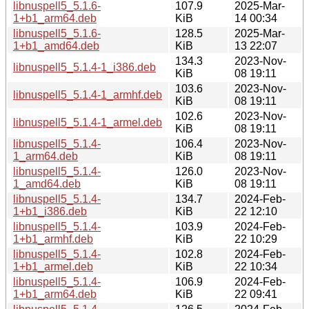
libnuspell5_5.1.6-
107.9
2025-Mar-
1+b1_arm64.deb
KiB
14 00:34
libnuspell5_5.1.6-
128.5
2025-Mar-
1+b1_amd64.deb
KiB
13 22:07
134.3
2023-Nov-
libnuspell5_5.1.4-1_i386.deb
KiB
08 19:11
103.6
2023-Nov-
libnuspell5_5.1.4-1_armhf.deb
KiB
08 19:11
102.6
2023-Nov-
libnuspell5_5.1.4-1_armel.deb
KiB
08 19:11
libnuspell5_5.1.4-
106.4
2023-Nov-
1_arm64.deb
KiB
08 19:11
libnuspell5_5.1.4-
126.0
2023-Nov-
1_amd64.deb
KiB
08 19:11
libnuspell5_5.1.4-
134.7
2024-Feb-
1+b1_i386.deb
KiB
22 12:10
libnuspell5_5.1.4-
103.9
2024-Feb-
1+b1_armhf.deb
KiB
22 10:29
libnuspell5_5.1.4-
102.8
2024-Feb-
1+b1_armel.deb
KiB
22 10:34
libnuspell5_5.1.4-
106.9
2024-Feb-
1+b1_arm64.deb
KiB
22 09:41