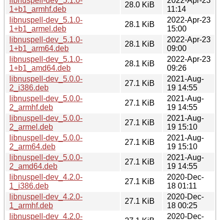
libnuspell-dev_5.1.0-
2022-Apr-23
28.0 KiB
1+b1_armhf.deb
11:14
libnuspell-dev_5.1.0-
2022-Apr-23
28.1 KiB
1+b1_armel.deb
15:00
libnuspell-dev_5.1.0-
2022-Apr-23
28.1 KiB
1+b1_arm64.deb
09:00
libnuspell-dev_5.1.0-
2022-Apr-23
28.1 KiB
1+b1_amd64.deb
09:26
libnuspell-dev_5.0.0-
2021-Aug-
27.1 KiB
2_i386.deb
19 14:55
libnuspell-dev_5.0.0-
2021-Aug-
27.1 KiB
2_armhf.deb
19 14:55
libnuspell-dev_5.0.0-
2021-Aug-
27.1 KiB
2_armel.deb
19 15:10
libnuspell-dev_5.0.0-
2021-Aug-
27.1 KiB
2_arm64.deb
19 15:10
libnuspell-dev_5.0.0-
2021-Aug-
27.1 KiB
2_amd64.deb
19 14:55
libnuspell-dev_4.2.0-
2020-Dec-
27.1 KiB
1_i386.deb
18 01:11
libnuspell-dev_4.2.0-
2020-Dec-
27.1 KiB
1_armhf.deb
18 00:25
libnuspell-dev_4.2.0-
2020-Dec-