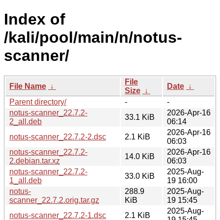
Index of
/kali/pool/main/n/notus-
scanner/
File
File Name
↓
Date
↓
Size
↓
Parent directory/
-
-
notus-scanner_22.7.2-
2026-Apr-16
33.1 KiB
2_all.deb
06:14
2026-Apr-16
notus-scanner_22.7.2-2.dsc
2.1 KiB
06:03
notus-scanner_22.7.2-
2026-Apr-16
14.0 KiB
2.debian.tar.xz
06:03
notus-scanner_22.7.2-
2025-Aug-
33.0 KiB
1_all.deb
19 16:00
notus-
288.9
2025-Aug-
scanner_22.7.2.orig.tar.gz
KiB
19 15:45
2025-Aug-
notus-scanner_22.7.2-1.dsc
2.1 KiB
19 15:45