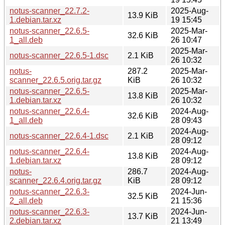
notus-scanner_22.7.2-
2025-Aug-
13.9 KiB
1.debian.tar.xz
19 15:45
notus-scanner_22.6.5-
2025-Mar-
32.6 KiB
1_all.deb
26 10:47
2025-Mar-
notus-scanner_22.6.5-1.dsc
2.1 KiB
26 10:32
notus-
287.2
2025-Mar-
scanner_22.6.5.orig.tar.gz
KiB
26 10:32
notus-scanner_22.6.5-
2025-Mar-
13.8 KiB
1.debian.tar.xz
26 10:32
notus-scanner_22.6.4-
2024-Aug-
32.6 KiB
1_all.deb
28 09:43
2024-Aug-
notus-scanner_22.6.4-1.dsc
2.1 KiB
28 09:12
notus-scanner_22.6.4-
2024-Aug-
13.8 KiB
1.debian.tar.xz
28 09:12
notus-
286.7
2024-Aug-
scanner_22.6.4.orig.tar.gz
KiB
28 09:12
notus-scanner_22.6.3-
2024-Jun-
32.5 KiB
2_all.deb
21 15:36
notus-scanner_22.6.3-
2024-Jun-
13.7 KiB
2.debian.tar.xz
21 13:49