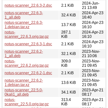
2024-Jun-
notus-scanner_22.6.3-2.dsc
2.1 KiB
21 13:49
notus-scanner_22.6.3-
2024-Apr-23
32.4 KiB
1_all.deb
16:40
notus-scanner_22.6.3-
2024-Apr-23
13.7 KiB
1.debian.tar.xz
16:10
notus-
287.1
2024-Apr-23
scanner_22.6.3.orig.tar.gz
KiB
16:10
2024-Apr-23
notus-scanner_22.6.3-1.dsc
2.1 KiB
16:10
notus-scanner_22.6.2-
2023-Nov-
32.1 KiB
1_all.deb
21 10:06
notus-
309.0
2023-Nov-
scanner_22.6.2.orig.tar.gz
KiB
21 09:45
2023-Nov-
notus-scanner_22.6.2-1.dsc
2.1 KiB
21 09:45
notus-scanner_22.6.2-
2023-Nov-
13.6 KiB
1.debian.tar.xz
21 09:45
notus-scanner_22.5.0-
2023-Apr-21
34.1 KiB
0kali1_all.deb
08:17
notus-
313.4
2023-Apr-21
scanner_22.5.0.orig.tar.gz
KiB
08:17