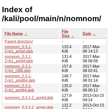
Index of
/kali/pool/main/n/nomnom/
File
File Name
↓
Date
↓
Size
↓
Parent directory/
-
-
nomnom_0.3.1-
133.4
2017-Mar-
2+b1_armel.deb
KiB
08 14:13
nomnom_0.3.1-
131.4
2017-Mar-
2+b1_armhf.deb
KiB
08 06:59
nomnom_0.3.1-
157.8
2017-Mar-
2+b1_i386.deb
KiB
08 02:41
nomnom_0.3.1-
148.7
2017-Mar-
2+b1_amd64.deb
KiB
08 01:14
nomnom_0.3.1-
135.0
2017-Mar-
2+b1_arm64.deb
KiB
08 00:12
127.9
2013-Oct-15
nomnom_0.3.1-2_armhf.deb
KiB
04:14
132.2
2013-Oct-15
nomnom_0.3.1-2_armel.deb