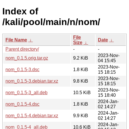
Index of
/kali/pool/main/n/nom/
File
File Name
↓
Date
↓
Size
↓
Parent directory/
-
-
2023-Nov-
nom_0.1.5.orig.tar.gz
9.2 KiB
04 15:45
2023-Nov-
nom_0.1.5-3.dsc
1.8 KiB
15 18:15
2023-Nov-
nom_0.1.5-3.debian.tar.xz
9.8 KiB
15 18:15
2023-Nov-
nom_0.1.5-3_all.deb
10.5 KiB
15 18:40
2024-Jan-
nom_0.1.5-4.dsc
1.8 KiB
02 14:27
2024-Jan-
nom_0.1.5-4.debian.tar.xz
9.9 KiB
02 14:27
2024-Jan-
nom_0.1.5-4_all.deb
10.6 KiB