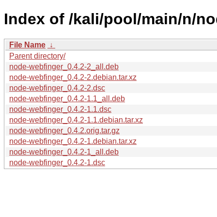
Index of /kali/pool/main/n/n
File Name
↓
Parent directory/
node-webfinger_0.4.2-2_all.deb
node-webfinger_0.4.2-2.debian.tar.xz
node-webfinger_0.4.2-2.dsc
node-webfinger_0.4.2-1.1_all.deb
node-webfinger_0.4.2-1.1.dsc
node-webfinger_0.4.2-1.1.debian.tar.xz
node-webfinger_0.4.2.orig.tar.gz
node-webfinger_0.4.2-1.debian.tar.xz
node-webfinger_0.4.2-1_all.deb
node-webfinger_0.4.2-1.dsc