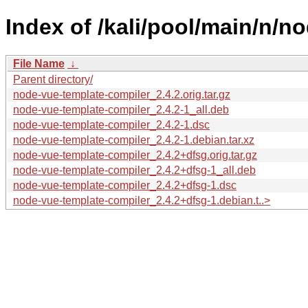
Index of /kali/pool/main/n/n
File Name
↓
Parent directory/
node-vue-template-compiler_2.4.2.orig.tar.gz
node-vue-template-compiler_2.4.2-1_all.deb
node-vue-template-compiler_2.4.2-1.dsc
node-vue-template-compiler_2.4.2-1.debian.tar.xz
node-vue-template-compiler_2.4.2+dfsg.orig.tar.gz
node-vue-template-compiler_2.4.2+dfsg-1_all.deb
node-vue-template-compiler_2.4.2+dfsg-1.dsc
node-vue-template-compiler_2.4.2+dfsg-1.debian.t..>