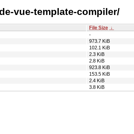
ode-vue-template-compiler/
File Size
↓
-
973.7 KiB
102.1 KiB
2.3 KiB
2.8 KiB
923.8 KiB
153.5 KiB
2.4 KiB
3.8 KiB