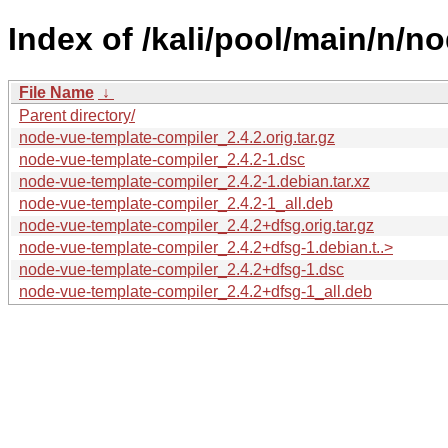
Index of /kali/pool/main/n/n
File Name
↓
Parent directory/
node-vue-template-compiler_2.4.2.orig.tar.gz
node-vue-template-compiler_2.4.2-1.dsc
node-vue-template-compiler_2.4.2-1.debian.tar.xz
node-vue-template-compiler_2.4.2-1_all.deb
node-vue-template-compiler_2.4.2+dfsg.orig.tar.gz
node-vue-template-compiler_2.4.2+dfsg-1.debian.t..>
node-vue-template-compiler_2.4.2+dfsg-1.dsc
node-vue-template-compiler_2.4.2+dfsg-1_all.deb