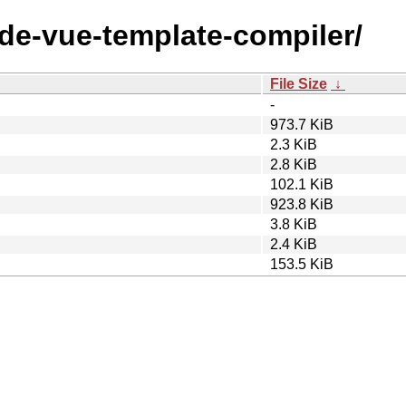
ode-vue-template-compiler/
File Size
↓
-
973.7 KiB
2.3 KiB
2.8 KiB
102.1 KiB
923.8 KiB
3.8 KiB
2.4 KiB
153.5 KiB