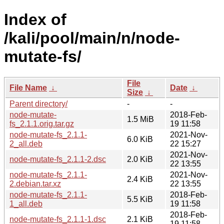
Index of
/kali/pool/main/n/node-
mutate-fs/
File
File Name
↓
Date
↓
Size
↓
Parent directory/
-
-
node-mutate-
2018-Feb-
1.5 MiB
fs_2.1.1.orig.tar.gz
19 11:58
node-mutate-fs_2.1.1-
2021-Nov-
6.0 KiB
2_all.deb
22 15:27
2021-Nov-
node-mutate-fs_2.1.1-2.dsc
2.0 KiB
22 13:55
node-mutate-fs_2.1.1-
2021-Nov-
2.4 KiB
2.debian.tar.xz
22 13:55
node-mutate-fs_2.1.1-
2018-Feb-
5.5 KiB
1_all.deb
19 11:58
2018-Feb-
node-mutate-fs_2.1.1-1.dsc
2.1 KiB
19 11:58