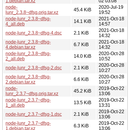
1.debian.tar.xz
02 03:08
node-
2020-Jul-19
45.4 KiB
lunr_2.3.8~dfsg.orig.tar.xz
19:52
node-lunr_2.3.8~dfsg-
2021-Oct-18
14.1 KiB
4_all.deb
14:57
2021-Oct-18
node-lunr_2.3.8~dfsg-4.dsc
2.1 KiB
14:32
node-lunr_2.3.8~dfsg-
2021-Oct-18
6.7 KiB
4.debian.tar.xz
14:32
node-lunr_2.3.8~dfsg-
2020-Oct-28
14.0 KiB
2_all.deb
10:52
2020-Oct-28
node-lunr_2.3.8~dfsg-2.dsc
2.1 KiB
10:27
node-lunr_2.3.8~dfsg-
2020-Oct-28
6.6 KiB
2.debian.tar.xz
10:27
node-
2019-Oct-22
45.2 KiB
lunr_2.3.7~dfsg.orig.tar.xz
13:06
node-lunr_2.3.7~dfsg-
2019-Oct-22
13.5 KiB
1_all.deb
13:31
2019-Oct-22
node-lunr_2.3.7~dfsg-1.dsc
2.1 KiB
13:06
node-lunr_2.3.7~dfsg-
2019-Oct-22
6.3 KiB
1.debian.tar.xz
13:06