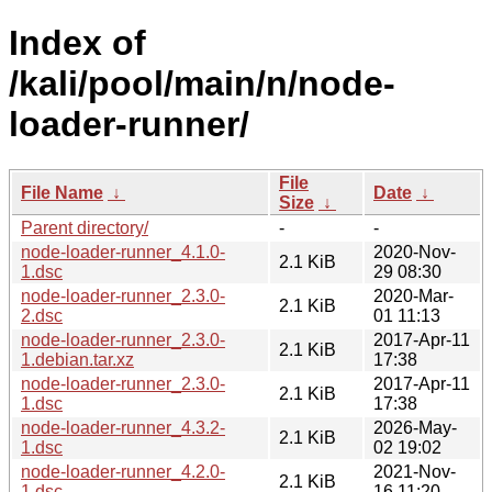
Index of
/kali/pool/main/n/node-
loader-runner/
File
File Name
↓
Date
↓
Size
↓
Parent directory/
-
-
node-loader-runner_4.1.0-
2020-Nov-
2.1 KiB
1.dsc
29 08:30
node-loader-runner_2.3.0-
2020-Mar-
2.1 KiB
2.dsc
01 11:13
node-loader-runner_2.3.0-
2017-Apr-11
2.1 KiB
1.debian.tar.xz
17:38
node-loader-runner_2.3.0-
2017-Apr-11
2.1 KiB
1.dsc
17:38
node-loader-runner_4.3.2-
2026-May-
2.1 KiB
1.dsc
02 19:02
node-loader-runner_4.2.0-
2021-Nov-
2.1 KiB
1.dsc
16 11:20