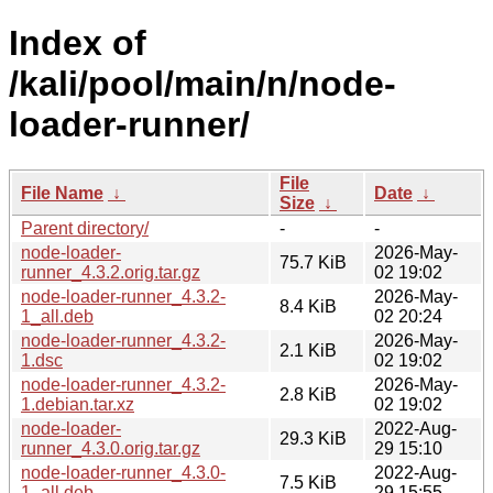
Index of
/kali/pool/main/n/node-
loader-runner/
File
File Name
↓
Date
↓
Size
↓
Parent directory/
-
-
node-loader-
2026-May-
75.7 KiB
runner_4.3.2.orig.tar.gz
02 19:02
node-loader-runner_4.3.2-
2026-May-
8.4 KiB
1_all.deb
02 20:24
node-loader-runner_4.3.2-
2026-May-
2.1 KiB
1.dsc
02 19:02
node-loader-runner_4.3.2-
2026-May-
2.8 KiB
1.debian.tar.xz
02 19:02
node-loader-
2022-Aug-
29.3 KiB
runner_4.3.0.orig.tar.gz
29 15:10
node-loader-runner_4.3.0-
2022-Aug-
7.5 KiB
1_all.deb
29 15:55