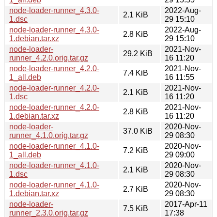
node-loader-runner_4.3.0-
2022-Aug-
2.1 KiB
1.dsc
29 15:10
node-loader-runner_4.3.0-
2022-Aug-
2.8 KiB
1.debian.tar.xz
29 15:10
node-loader-
2021-Nov-
29.2 KiB
runner_4.2.0.orig.tar.gz
16 11:20
node-loader-runner_4.2.0-
2021-Nov-
7.4 KiB
1_all.deb
16 11:55
node-loader-runner_4.2.0-
2021-Nov-
2.1 KiB
1.dsc
16 11:20
node-loader-runner_4.2.0-
2021-Nov-
2.8 KiB
1.debian.tar.xz
16 11:20
node-loader-
2020-Nov-
37.0 KiB
runner_4.1.0.orig.tar.gz
29 08:30
node-loader-runner_4.1.0-
2020-Nov-
7.2 KiB
1_all.deb
29 09:00
node-loader-runner_4.1.0-
2020-Nov-
2.1 KiB
1.dsc
29 08:30
node-loader-runner_4.1.0-
2020-Nov-
2.7 KiB
1.debian.tar.xz
29 08:30
node-loader-
2017-Apr-11
7.5 KiB
runner_2.3.0.orig.tar.gz
17:38