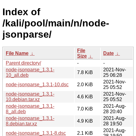
Index of
/kali/pool/main/n/node-
jsonparse/
File
File Name
↓
Date
↓
Size
↓
Parent directory/
-
-
node-jsonparse_1.3.1-
2021-Nov-
7.8 KiB
10_all.deb
25 06:28
2021-Nov-
node-jsonparse_1.3.1-10.dsc
2.0 KiB
25 05:52
node-jsonparse_1.3.1-
2021-Nov-
4.6 KiB
10.debian.tar.xz
25 05:52
node-jsonparse_1.3.1-
2021-Aug-
7.0 KiB
8_all.deb
28 20:40
node-jsonparse_1.3.1-
2021-Aug-
4.9 KiB
8.debian.tar.xz
28 19:50
2021-Aug-
node-jsonparse_1.3.1-8.dsc
2.1 KiB
28 19:50