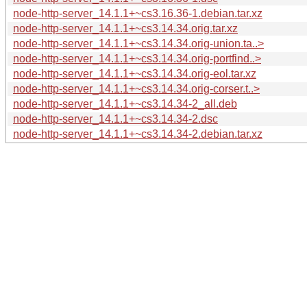
node-http-server_14.1.1+~cs3.16.36-1.debian.tar.xz
node-http-server_14.1.1+~cs3.14.34.orig.tar.xz
node-http-server_14.1.1+~cs3.14.34.orig-union.ta..>
node-http-server_14.1.1+~cs3.14.34.orig-portfind..>
node-http-server_14.1.1+~cs3.14.34.orig-eol.tar.xz
node-http-server_14.1.1+~cs3.14.34.orig-corser.t..>
node-http-server_14.1.1+~cs3.14.34-2_all.deb
node-http-server_14.1.1+~cs3.14.34-2.dsc
node-http-server_14.1.1+~cs3.14.34-2.debian.tar.xz