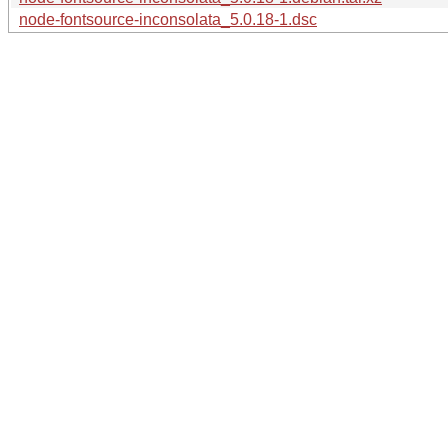
node-fontsource-inconsolata_5.0.18-1.dsc