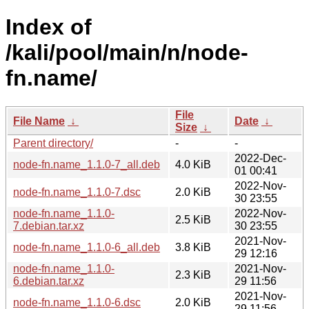
Index of
/kali/pool/main/n/node-
fn.name/
File
File Name
↓
Date
↓
Size
↓
Parent directory/
-
-
2022-Dec-
node-fn.name_1.1.0-7_all.deb
4.0 KiB
01 00:41
2022-Nov-
node-fn.name_1.1.0-7.dsc
2.0 KiB
30 23:55
node-fn.name_1.1.0-
2022-Nov-
2.5 KiB
7.debian.tar.xz
30 23:55
2021-Nov-
node-fn.name_1.1.0-6_all.deb
3.8 KiB
29 12:16
node-fn.name_1.1.0-
2021-Nov-
2.3 KiB
6.debian.tar.xz
29 11:56
2021-Nov-
node-fn.name_1.1.0-6.dsc
2.0 KiB
29 11:56