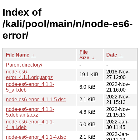
Index of
/kali/pool/main/n/node-es6-
error/
File
File Name
↓
Date
↓
Size
↓
Parent directory/
-
-
node-es6-
2018-Nov-
19.1 KiB
error_4.1.1.orig.tar.gz
27 12:00
node-es6-error_4.1.1-
2022-Nov-
6.0 KiB
5_all.deb
21 16:00
2022-Nov-
node-es6-error_4.1.1-5.dsc
2.1 KiB
21 15:13
node-es6-error_4.1.1-
2022-Nov-
4.6 KiB
5.debian.tar.xz
21 15:13
node-es6-error_4.1.1-
2022-Jan-
6.0 KiB
4_all.deb
30 11:45
2022-Jan-
node-es6-error_4.1.1-4.dsc
2.1 KiB
30 11:19