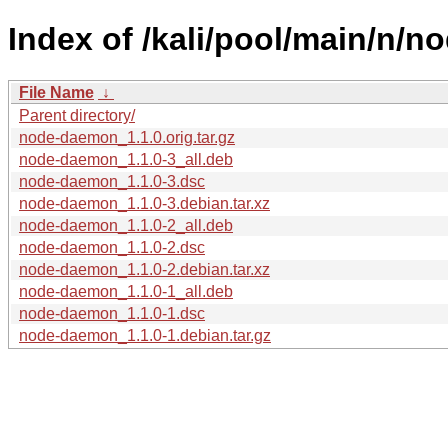
Index of /kali/pool/main/n/
File Name
↓
Parent directory/
node-daemon_1.1.0.orig.tar.gz
node-daemon_1.1.0-3_all.deb
node-daemon_1.1.0-3.dsc
node-daemon_1.1.0-3.debian.tar.xz
node-daemon_1.1.0-2_all.deb
node-daemon_1.1.0-2.dsc
node-daemon_1.1.0-2.debian.tar.xz
node-daemon_1.1.0-1_all.deb
node-daemon_1.1.0-1.dsc
node-daemon_1.1.0-1.debian.tar.gz