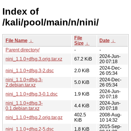
Index of
/kali/pool/main/n/nini/
File
File Name
↓
Date
↓
Size
↓
Parent directory/
-
-
2024-Jun-
nini_1.1.0+dfsg.3.orig.tar.xz
67.2 KiB
20 07:18
2024-Dec-
nini_1.1.0+dfsg.3-2.dsc
2.0 KiB
26 05:34
nini_1.1.0+dfsg.3-
2024-Dec-
5.0 KiB
2.debian.tar.xz
26 05:34
2024-Jun-
nini_1.1.0+dfsg.3-0.1.dsc
1.9 KiB
20 07:18
nini_1.1.0+dfsg.3-
2024-Jun-
4.4 KiB
0.1.debian.tar.xz
20 07:18
402.5
2008-Aug-
nini_1.1.0+dfsg.2.orig.tar.gz
KiB
10 14:32
2015-Sep-
nini_1.1.0+dfsg.2-5.dsc
1.8 KiB