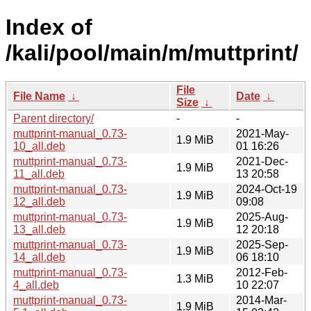
Index of
/kali/pool/main/m/muttprint/
File
File Name
↓
Date
↓
Size
↓
Parent directory/
-
-
muttprint-manual_0.73-
2021-May-
1.9 MiB
10_all.deb
01 16:26
muttprint-manual_0.73-
2021-Dec-
1.9 MiB
11_all.deb
13 20:58
muttprint-manual_0.73-
2024-Oct-19
1.9 MiB
12_all.deb
09:08
muttprint-manual_0.73-
2025-Aug-
1.9 MiB
13_all.deb
12 20:18
muttprint-manual_0.73-
2025-Sep-
1.9 MiB
14_all.deb
06 18:10
muttprint-manual_0.73-
2012-Feb-
1.3 MiB
4_all.deb
10 22:07
muttprint-manual_0.73-
2014-Mar-
1.9 MiB