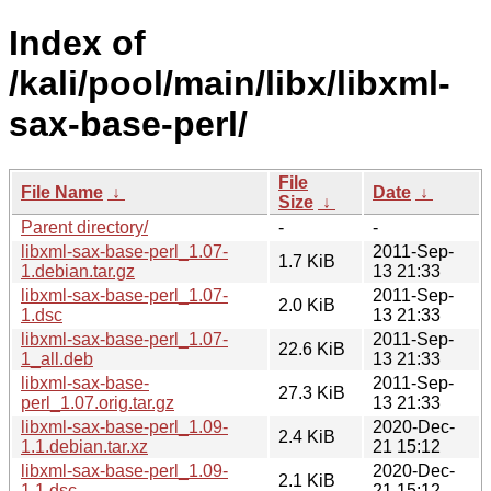
Index of
/kali/pool/main/libx/libxml-
sax-base-perl/
File
File Name
↓
Date
↓
Size
↓
Parent directory/
-
-
libxml-sax-base-perl_1.07-
2011-Sep-
1.7 KiB
1.debian.tar.gz
13 21:33
libxml-sax-base-perl_1.07-
2011-Sep-
2.0 KiB
1.dsc
13 21:33
libxml-sax-base-perl_1.07-
2011-Sep-
22.6 KiB
1_all.deb
13 21:33
libxml-sax-base-
2011-Sep-
27.3 KiB
perl_1.07.orig.tar.gz
13 21:33
libxml-sax-base-perl_1.09-
2020-Dec-
2.4 KiB
1.1.debian.tar.xz
21 15:12
libxml-sax-base-perl_1.09-
2020-Dec-
2.1 KiB
1.1.dsc
21 15:12