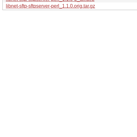
libnet-sftp-sftpserver-perl_1.1.0.orig.tar.gz