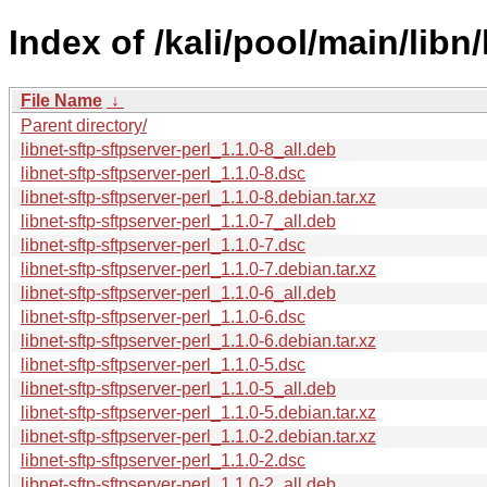
Index of /kali/pool/main/libn/
File Name
↓
Parent directory/
libnet-sftp-sftpserver-perl_1.1.0-8_all.deb
libnet-sftp-sftpserver-perl_1.1.0-8.dsc
libnet-sftp-sftpserver-perl_1.1.0-8.debian.tar.xz
libnet-sftp-sftpserver-perl_1.1.0-7_all.deb
libnet-sftp-sftpserver-perl_1.1.0-7.dsc
libnet-sftp-sftpserver-perl_1.1.0-7.debian.tar.xz
libnet-sftp-sftpserver-perl_1.1.0-6_all.deb
libnet-sftp-sftpserver-perl_1.1.0-6.dsc
libnet-sftp-sftpserver-perl_1.1.0-6.debian.tar.xz
libnet-sftp-sftpserver-perl_1.1.0-5.dsc
libnet-sftp-sftpserver-perl_1.1.0-5_all.deb
libnet-sftp-sftpserver-perl_1.1.0-5.debian.tar.xz
libnet-sftp-sftpserver-perl_1.1.0-2.debian.tar.xz
libnet-sftp-sftpserver-perl_1.1.0-2.dsc
libnet-sftp-sftpserver-perl_1.1.0-2_all.deb