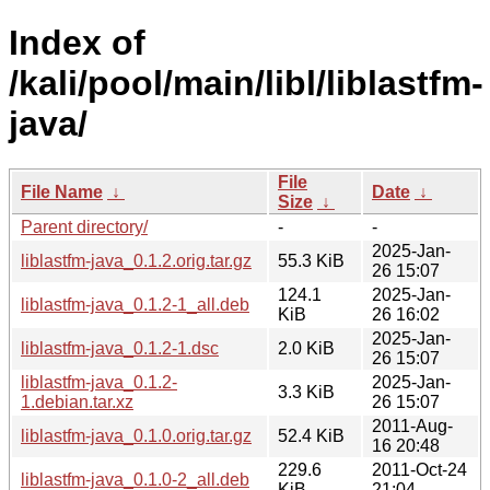
Index of
/kali/pool/main/libl/liblastfm-
java/
File
File Name
↓
Date
↓
Size
↓
Parent directory/
-
-
2025-Jan-
liblastfm-java_0.1.2.orig.tar.gz
55.3 KiB
26 15:07
124.1
2025-Jan-
liblastfm-java_0.1.2-1_all.deb
KiB
26 16:02
2025-Jan-
liblastfm-java_0.1.2-1.dsc
2.0 KiB
26 15:07
liblastfm-java_0.1.2-
2025-Jan-
3.3 KiB
1.debian.tar.xz
26 15:07
2011-Aug-
liblastfm-java_0.1.0.orig.tar.gz
52.4 KiB
16 20:48
229.6
2011-Oct-24
liblastfm-java_0.1.0-2_all.deb
KiB
21:04