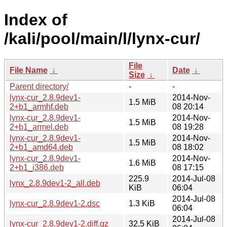
Index of
/kali/pool/main/l/lynx-cur/
File
File Name
↓
Date
↓
Size
↓
Parent directory/
-
-
lynx-cur_2.8.9dev1-
2014-Nov-
1.5 MiB
2+b1_armhf.deb
08 20:14
lynx-cur_2.8.9dev1-
2014-Nov-
1.5 MiB
2+b1_armel.deb
08 19:28
lynx-cur_2.8.9dev1-
2014-Nov-
1.5 MiB
2+b1_amd64.deb
08 18:02
lynx-cur_2.8.9dev1-
2014-Nov-
1.6 MiB
2+b1_i386.deb
08 17:15
225.9
2014-Jul-08
lynx_2.8.9dev1-2_all.deb
KiB
06:04
2014-Jul-08
lynx-cur_2.8.9dev1-2.dsc
1.3 KiB
06:04
2014-Jul-08
lynx-cur_2.8.9dev1-2.diff.gz
32.5 KiB