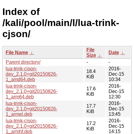
Index of
/kali/pool/main/l/lua-trink-
cjson/
File
File Name
↓
Date
↓
Size
↓
Parent directory/
-
-
lua-trink-cjson-
2016-
18.4
dev_2.1.0+git20150826-
Dec-15
KiB
1_amd64.deb
10:34
lua-trink-cjson-
2016-
17.6
dev_2.1.0+git20150826-
Dec-15
KiB
1_arm64.deb
12:30
lua-trink-cjson-
2016-
17.7
dev_2.1.0+git20150826-
Dec-15
KiB
1_armel.deb
13:45
lua-trink-cjson-
2016-
17.2
dev_2.1.0+git20150826-
Dec-15
KiB
1_armhf.deb
14:15