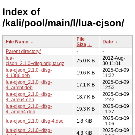
Index of
/kali/pool/main/l/lua-cjson/
File
File Name
↓
Date
↓
Size
↓
Parent directory/
-
-
lua-
2012-Aug-
75.0 KiB
cjson_2.1.0+dfsg.orig.tar.gz
30 11:01
lua-cjson_2.1.0+dfsg-
2025-Oct-09
19.6 KiB
4_i386.deb
11:32
lua-cjson_2.1.0+dfsg-
2025-Oct-09
17.1 KiB
4_armhf.deb
12:53
lua-cjson_2.1.0+dfsg-
2025-Oct-09
18.7 KiB
4_arm64.deb
12:43
lua-cjson_2.1.0+dfsg-
2025-Oct-09
19.3 KiB
4_amd64.deb
11:37
2025-Oct-09
lua-cjson_2.1.0+dfsg-4.dsc
1.8 KiB
11:06
lua-cjson_2.1.0+dfsg-
2025-Oct-09
4.3 KiB