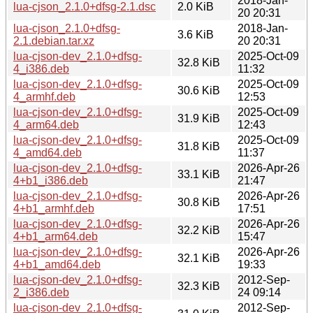
2018-Jan-
lua-cjson_2.1.0+dfsg-2.1.dsc
2.0 KiB
20 20:31
lua-cjson_2.1.0+dfsg-
2018-Jan-
3.6 KiB
2.1.debian.tar.xz
20 20:31
lua-cjson-dev_2.1.0+dfsg-
2025-Oct-09
32.8 KiB
4_i386.deb
11:32
lua-cjson-dev_2.1.0+dfsg-
2025-Oct-09
30.6 KiB
4_armhf.deb
12:53
lua-cjson-dev_2.1.0+dfsg-
2025-Oct-09
31.9 KiB
4_arm64.deb
12:43
lua-cjson-dev_2.1.0+dfsg-
2025-Oct-09
31.8 KiB
4_amd64.deb
11:37
lua-cjson-dev_2.1.0+dfsg-
2026-Apr-26
33.1 KiB
4+b1_i386.deb
21:47
lua-cjson-dev_2.1.0+dfsg-
2026-Apr-26
30.8 KiB
4+b1_armhf.deb
17:51
lua-cjson-dev_2.1.0+dfsg-
2026-Apr-26
32.2 KiB
4+b1_arm64.deb
15:47
lua-cjson-dev_2.1.0+dfsg-
2026-Apr-26
32.1 KiB
4+b1_amd64.deb
19:33
lua-cjson-dev_2.1.0+dfsg-
2012-Sep-
32.3 KiB
2_i386.deb
24 09:14
lua-cjson-dev_2.1.0+dfsg-
2012-Sep-