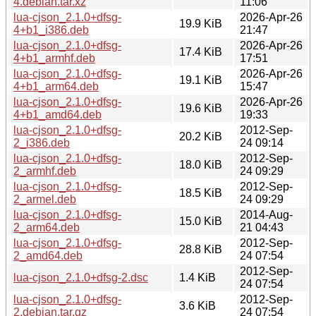
4.debian.tar.xz
11:06
lua-cjson_2.1.0+dfsg-
2026-Apr-26
19.9 KiB
4+b1_i386.deb
21:47
lua-cjson_2.1.0+dfsg-
2026-Apr-26
17.4 KiB
4+b1_armhf.deb
17:51
lua-cjson_2.1.0+dfsg-
2026-Apr-26
19.1 KiB
4+b1_arm64.deb
15:47
lua-cjson_2.1.0+dfsg-
2026-Apr-26
19.6 KiB
4+b1_amd64.deb
19:33
lua-cjson_2.1.0+dfsg-
2012-Sep-
20.2 KiB
2_i386.deb
24 09:14
lua-cjson_2.1.0+dfsg-
2012-Sep-
18.0 KiB
2_armhf.deb
24 09:29
lua-cjson_2.1.0+dfsg-
2012-Sep-
18.5 KiB
2_armel.deb
24 09:29
lua-cjson_2.1.0+dfsg-
2014-Aug-
15.0 KiB
2_arm64.deb
21 04:43
lua-cjson_2.1.0+dfsg-
2012-Sep-
28.8 KiB
2_amd64.deb
24 07:54
2012-Sep-
lua-cjson_2.1.0+dfsg-2.dsc
1.4 KiB
24 07:54
lua-cjson_2.1.0+dfsg-
2012-Sep-
3.6 KiB
2.debian.tar.gz
24 07:54