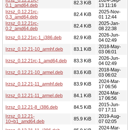
lrzsz_0.12.21rc-
2024-Sep-
82.3 KiB
0.1_amd64.deb
13 11:16
lrzsz_0.12.21rc-
2025-Nov-
82.4 KiB
0.3_amd64.deb
01 12:44
lrzsz_0.12.21rc-
2025-Jan-
82.4 KiB
0.2_amd64.deb
08 22:38
2026-Jun-
lrzsz_0.12.21rc-1_i386.deb
82.9 KiB
04 02:49
2018-May-
lrzsz_0.12.21-10_armhf.deb
83.1 KiB
03 06:01
2026-Jun-
lrzsz_0.12.21rc-1_amd64.deb
83.3 KiB
04 02:49
2018-May-
lrzsz_0.12.21-10_armel.deb
83.6 KiB
03 06:02
2024-Mar-
lrzsz_0.12.21-11_armhf.deb
83.9 KiB
17 06:56
2024-Mar-
lrzsz_0.12.21-11_armel.deb
84.1 KiB
17 06:56
2015-Jun-
lrzsz_0.12.21-8_i386.deb
84.5 KiB
07 17:11
lrzsz_0.12.21-
2019-Aug-
85.9 KiB
10+b1_amd64.deb
07 02:05
2024-Mar-