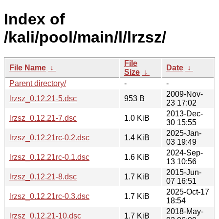
Index of
/kali/pool/main/l/lrzsz/
File
File Name
↓
Date
↓
Size
↓
Parent directory/
-
-
2009-Nov-
lrzsz_0.12.21-5.dsc
953 B
23 17:02
2013-Dec-
lrzsz_0.12.21-7.dsc
1.0 KiB
30 15:55
2025-Jan-
lrzsz_0.12.21rc-0.2.dsc
1.4 KiB
03 19:49
2024-Sep-
lrzsz_0.12.21rc-0.1.dsc
1.6 KiB
13 10:56
2015-Jun-
lrzsz_0.12.21-8.dsc
1.7 KiB
07 16:51
2025-Oct-17
lrzsz_0.12.21rc-0.3.dsc
1.7 KiB
18:54
2018-May-
lrzsz_0.12.21-10.dsc
1.7 KiB