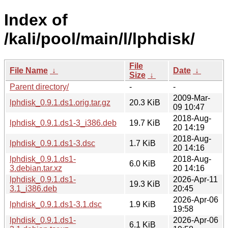
Index of
/kali/pool/main/l/lphdisk/
File
File Name
↓
Date
↓
Size
↓
Parent directory/
-
-
2009-Mar-
lphdisk_0.9.1.ds1.orig.tar.gz
20.3 KiB
09 10:47
2018-Aug-
lphdisk_0.9.1.ds1-3_i386.deb
19.7 KiB
20 14:19
2018-Aug-
lphdisk_0.9.1.ds1-3.dsc
1.7 KiB
20 14:16
lphdisk_0.9.1.ds1-
2018-Aug-
6.0 KiB
3.debian.tar.xz
20 14:16
lphdisk_0.9.1.ds1-
2026-Apr-11
19.3 KiB
3.1_i386.deb
20:45
2026-Apr-06
lphdisk_0.9.1.ds1-3.1.dsc
1.9 KiB
19:58
lphdisk_0.9.1.ds1-
2026-Apr-06
6.1 KiB