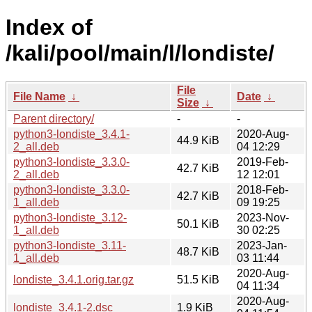
Index of
/kali/pool/main/l/londiste/
File
File Name
↓
Date
↓
Size
↓
Parent directory/
-
-
python3-londiste_3.4.1-
2020-Aug-
44.9 KiB
2_all.deb
04 12:29
python3-londiste_3.3.0-
2019-Feb-
42.7 KiB
2_all.deb
12 12:01
python3-londiste_3.3.0-
2018-Feb-
42.7 KiB
1_all.deb
09 19:25
python3-londiste_3.12-
2023-Nov-
50.1 KiB
1_all.deb
30 02:25
python3-londiste_3.11-
2023-Jan-
48.7 KiB
1_all.deb
03 11:44
2020-Aug-
londiste_3.4.1.orig.tar.gz
51.5 KiB
04 11:34
2020-Aug-
londiste_3.4.1-2.dsc
1.9 KiB