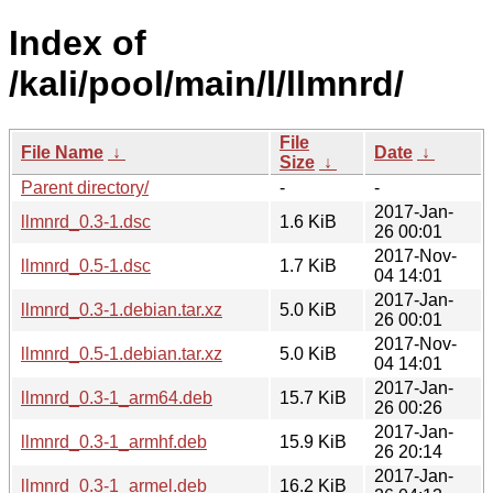
Index of
/kali/pool/main/l/llmnrd/
File
File Name
↓
Date
↓
Size
↓
Parent directory/
-
-
2017-Jan-
llmnrd_0.3-1.dsc
1.6 KiB
26 00:01
2017-Nov-
llmnrd_0.5-1.dsc
1.7 KiB
04 14:01
2017-Jan-
llmnrd_0.3-1.debian.tar.xz
5.0 KiB
26 00:01
2017-Nov-
llmnrd_0.5-1.debian.tar.xz
5.0 KiB
04 14:01
2017-Jan-
llmnrd_0.3-1_arm64.deb
15.7 KiB
26 00:26
2017-Jan-
llmnrd_0.3-1_armhf.deb
15.9 KiB
26 20:14
2017-Jan-
llmnrd_0.3-1_armel.deb
16.2 KiB