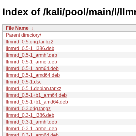
Index of /kali/pool/main/l/llm
File Name
↓
Parent directory/
llmnrd_0.5.orig.tar.bz2
llmnrd_0.5-1_i386.deb
llmnrd_0.5-1_armhf.deb
llmnrd_0.5-1_armel.deb
llmnrd_0.5-1_arm64.deb
llmnrd_0.5-1_amd64.deb
llmnrd_0.5-1.dsc
llmnrd_0.5-1.debian.tar.xz
llmnrd_0.5-1+b1_arm64.deb
llmnrd_0.5-1+b1_amd64.deb
llmnrd_0.3.orig.tar.gz
llmnrd_0.3-1_i386.deb
llmnrd_0.3-1_armhf.deb
llmnrd_0.3-1_armel.deb
llmnrd_0.3-1_arm64.deb