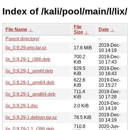
Index of /kali/pool/main/l/lix/
File
File Name
↓
Date
↓
Size
↓
Parent directory/
-
-
2019-Dec-
lix_0.9.29.orig.tar.xz
17.6 MiB
10 14:19
700.2
2019-Dec-
lix_0.9.29-1_i386.deb
KiB
10 17:43
629.5
2019-Dec-
lix_0.9.29-1_armhf.deb
KiB
10 16:43
622.6
2019-Dec-
lix_0.9.29-1_arm64.deb
KiB
10 15:27
711.4
2019-Dec-
lix_0.9.29-1_amd64.deb
KiB
10 17:28
2019-Dec-
lix_0.9.29-1.dsc
2.0 KiB
10 14:19
2019-Dec-
lix_0.9.29-1.debian.tar.xz
78.5 KiB
10 14:19
710.8
2020-Jun-
lix_0.9.29-1.1_i386.deb