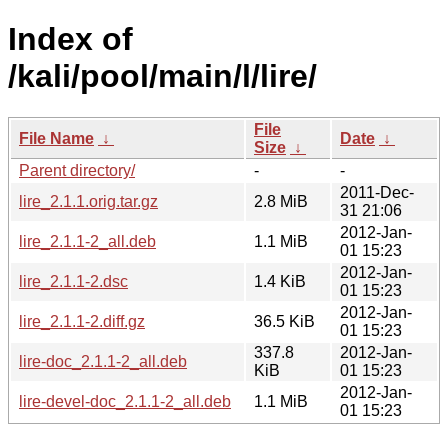
Index of
/kali/pool/main/l/lire/
File
File Name
↓
Date
↓
Size
↓
Parent directory/
-
-
2011-Dec-
lire_2.1.1.orig.tar.gz
2.8 MiB
31 21:06
2012-Jan-
lire_2.1.1-2_all.deb
1.1 MiB
01 15:23
2012-Jan-
lire_2.1.1-2.dsc
1.4 KiB
01 15:23
2012-Jan-
lire_2.1.1-2.diff.gz
36.5 KiB
01 15:23
337.8
2012-Jan-
lire-doc_2.1.1-2_all.deb
KiB
01 15:23
2012-Jan-
lire-devel-doc_2.1.1-2_all.deb
1.1 MiB
01 15:23