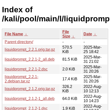
Index of
/kali/pool/main/l/liquidpromp
File
File Name
↓
Date
↓
Size
↓
Parent directory/
-
-
570.5
2025-Mar-
liquidprompt_2.2.1.orig.tar.gz
KiB
25 18:42
2025-Mar-
liquidprompt_2.2.1-2_all.deb
81.5 KiB
31 21:02
2025-Mar-
liquidprompt_2.2.1-2.dsc
2.0 KiB
31 20:26
liquidprompt_2.2.1-
2025-Mar-
17.4 KiB
2.debian.tar.xz
31 20:26
326.2
2022-Aug-
liquidprompt_2.1.2.orig.tar.gz
KiB
10 12:13
2022-Aug-
liquidprompt_2.1.2-1_all.deb
64.0 KiB
10 14:23
2022-Aug-
liquidprompt_2.1.2-1.dsc
1.9 KiB