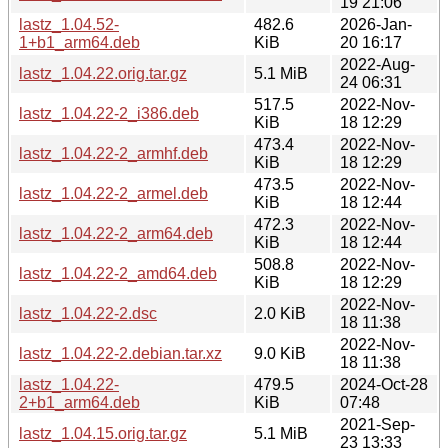
19 21:06
lastz_1.04.52-
482.6
2026-Jan-
1+b1_arm64.deb
KiB
20 16:17
2022-Aug-
lastz_1.04.22.orig.tar.gz
5.1 MiB
24 06:31
517.5
2022-Nov-
lastz_1.04.22-2_i386.deb
KiB
18 12:29
473.4
2022-Nov-
lastz_1.04.22-2_armhf.deb
KiB
18 12:29
473.5
2022-Nov-
lastz_1.04.22-2_armel.deb
KiB
18 12:44
472.3
2022-Nov-
lastz_1.04.22-2_arm64.deb
KiB
18 12:44
508.8
2022-Nov-
lastz_1.04.22-2_amd64.deb
KiB
18 12:29
2022-Nov-
lastz_1.04.22-2.dsc
2.0 KiB
18 11:38
2022-Nov-
lastz_1.04.22-2.debian.tar.xz
9.0 KiB
18 11:38
lastz_1.04.22-
479.5
2024-Oct-28
2+b1_arm64.deb
KiB
07:48
2021-Sep-
lastz_1.04.15.orig.tar.gz
5.1 MiB
23 13:33