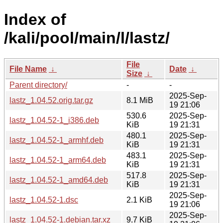
Index of
/kali/pool/main/l/lastz/
File
File Name
↓
Date
↓
Size
↓
Parent directory/
-
-
2025-Sep-
lastz_1.04.52.orig.tar.gz
8.1 MiB
19 21:06
530.6
2025-Sep-
lastz_1.04.52-1_i386.deb
KiB
19 21:31
480.1
2025-Sep-
lastz_1.04.52-1_armhf.deb
KiB
19 21:31
483.1
2025-Sep-
lastz_1.04.52-1_arm64.deb
KiB
19 21:31
517.8
2025-Sep-
lastz_1.04.52-1_amd64.deb
KiB
19 21:31
2025-Sep-
lastz_1.04.52-1.dsc
2.1 KiB
19 21:06
2025-Sep-
lastz_1.04.52-1.debian.tar.xz
9.7 KiB